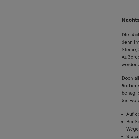
Nachts
Die näc
denn im
Steine,
Außerde
werden.
Doch al
Vorbere
behagli
Sie wer
Auf d
Bei S
Wege 
Sie s