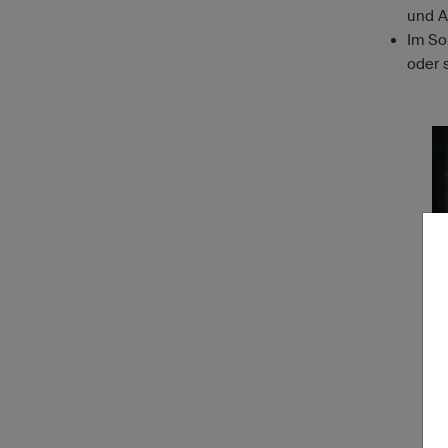
und A
Im So
oder 