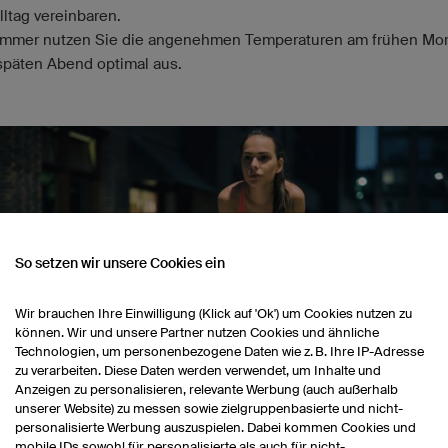
lltag vereinbaren.
mmer nutzen Sie die angenehmen Temperaturen am frühen Mo
späten Abend optimal aus.
So setzen wir unsere Cookies ein
Wir brauchen Ihre Einwilligung (Klick auf 'Ok') um Cookies nutzen zu
können. Wir und unsere Partner nutzen Cookies und ähnliche
Technologien, um personenbezogene Daten wie z. B. Ihre IP-Adresse
zu verarbeiten. Diese Daten werden verwendet, um Inhalte und
Anzeigen zu personalisieren, relevante Werbung (auch außerhalb
unserer Website) zu messen sowie zielgruppenbasierte und nicht-
personalisierte Werbung auszuspielen. Dabei kommen Cookies und
mobile IDs sowohl für personalisierte als auch für nicht-