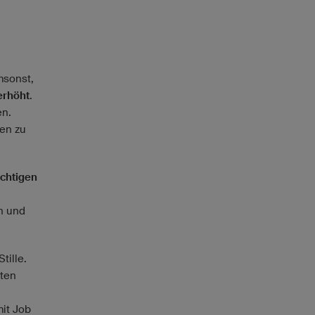
msonst,
 erhöht
.
en.
en zu
ichtigen
n und
tille.
ten
it Job