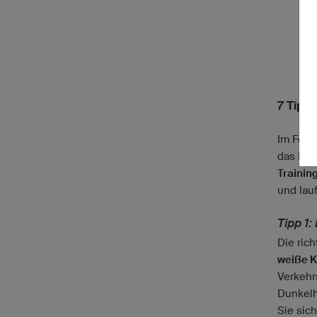
7 Tipp
Im Folg
das Lau
Trainin
und lau
Tipp 1:
Die ric
weiße K
Verkehr
Dunkelh
Sie sic