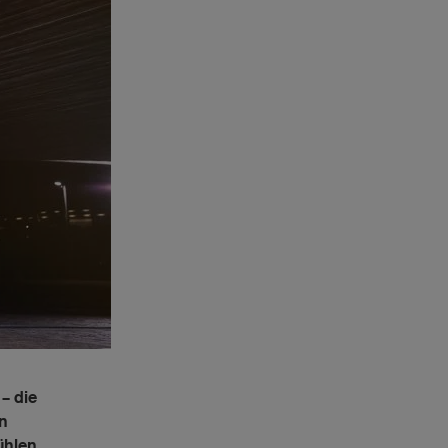
– die
en
ühlen.