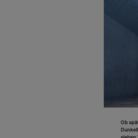
Ob spät
Dunkelh
sieben 