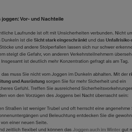
 joggen: Vor- und Nachteile
htliche Laufrunde ist oft mit Unsicherheiten verbunden. Nicht u
 Dunkeln ist die
Sicht stark eingeschränkt
und das
Unfallrisiko
 Stöcke und andere Stolperfallen lassen sich nur schwer erkenn
m steigt die Gefahr, von anderen Verkehrsteilnehmern überseh
 Insgesamt ist deutlich mehr Konzentration gefragt als am Tag.
l das muss Sie nicht vom Joggen im Dunkeln abhalten. Mit der
r
itung und Ausrüstung
sorgen Sie für mehr Sicherheit und ein
cheres Gefühl. Treffen Sie ausreichend Sicherheitsvorkehrunge
den von den Vorzügen des Joggens bei Nacht überrascht sein:
en Straßen ist weniger Trubel und oft herrscht eine angenehme S
onnenuntergängen und Beleuchtung entdecken Sie die gewohn
von einer neuen Seite.
ind zeitlich flexibel und können das
Joggen auch im Winter
gut m