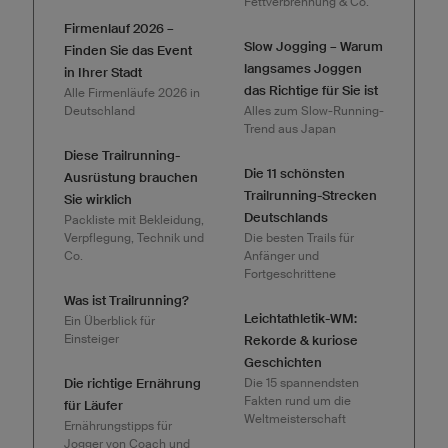
Fettverbrennung & Co.
Firmenlauf 2026 –
Slow Jogging – Warum
Finden Sie das Event
langsames Joggen
in Ihrer Stadt
das Richtige für Sie ist
Alle Firmenläufe 2026 in
Deutschland
Alles zum Slow-Running-
Trend aus Japan
Diese Trailrunning-
Die 11 schönsten
Ausrüstung brauchen
Trailrunning-Strecken
Sie wirklich
Deutschlands
Packliste mit Bekleidung,
Verpflegung, Technik und
Die besten Trails für
Co.
Anfänger und
Fortgeschrittene
Was ist Trailrunning?
Leichtathletik-WM:
Ein Überblick für
Einsteiger
Rekorde & kuriose
Geschichten
Die richtige Ernährung
Die 15 spannendsten
Fakten rund um die
für Läufer
Weltmeisterschaft
Ernährungstipps für
Jogger von Coach und