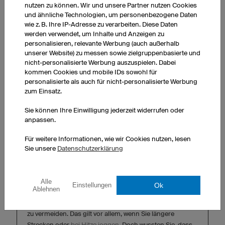
nutzen zu können. Wir und unsere Partner nutzen Cookies
Rucksack zu verstauen oder in der Hand zu halten, ist
und ähnliche Technologien, um personenbezogene Daten
beim Joggen nicht die ideale Lösung. Besser ist es,
wie z. B. Ihre IP-Adresse zu verarbeiten. Diese Daten
werden verwendet, um Inhalte und Anzeigen zu
wenn Sie auf geeignetes Jogging-Equipment
personalisieren, relevante Werbung (auch außerhalb
zurückgreifen, um beim Laufen mit Flüssigkeit
unserer Website) zu messen sowie zielgruppenbasierte und
versorgt zu sein. Hierbei haben Sie verschiedene
nicht-personalisierte Werbung auszuspielen. Dabei
Optionen:
kommen Cookies und mobile IDs sowohl für
personalisierte als auch für nicht-personalisierte Werbung
zum Einsatz.
Rucksack
mit integrierter Trinkblase und Schlauch
Trinkgürtel
für die Taille mit Flaschenhalterung
Sie können Ihre Einwilligung jederzeit widerrufen oder
Trinkweste
mit zwei Flaschenhalterungen
anpassen.
Handflasche
mit Gurt oder Griffmulde
Für weitere Informationen, wie wir Cookies nutzen, lesen
Weiche Trinkflasche
(Soft Flask), die mit
Sie unsere
Datenschutzerklärung
abnehmender Flüssigkeit ihr Volumen verringert
Alle
Ok
Einstellungen
TIPP:
Ablehnen
Ausreichendes Trinken ist wichtig, um eine Dehydration
zu vermeiden. Das gilt vor allem, wenn Sie längere
Strecken oder
bei Hitze joggen
. Doch wussten Sie, dass