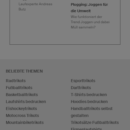
Laufexperte Andreas
Plogging: Joggen für
Butz
die Umwelt
Wie funktioniert der
Trend Joggen und dabei
Müll sammeln?
BELIEBTE THEMEN
Radtrikots
Esporttrikots
Fußballtrikots
Darttrikots
Basketballtrikots
T-Shirts bedrucken
Laufshirts bedrucken
Hoodies bedrucken
Eishockeytrikots
Handballtrikots selbst
Motocross Trikots
gestalten
Mountainbiketrikots
Trikotsätze Fußballtrikots
Firmenlaufshirts