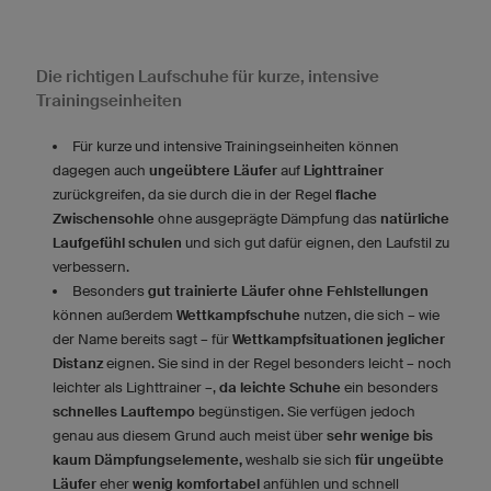
Die richtigen Laufschuhe für kurze, intensive
Trainingseinheiten
Für kurze und intensive Trainingseinheiten können
dagegen auch
ungeübtere Läufer
auf
Lighttrainer
zurückgreifen, da sie durch die in der Regel
flache
Zwischensohle
ohne ausgeprägte Dämpfung das
natürliche
Laufgefühl schulen
und sich gut dafür eignen, den Laufstil zu
verbessern.
Besonders
gut trainierte Läufer ohne Fehlstellungen
können außerdem
Wettkampfschuhe
nutzen, die sich – wie
der Name bereits sagt – für
Wettkampfsituationen jeglicher
Distanz
eignen. Sie sind in der Regel besonders leicht – noch
leichter als Lighttrainer –,
da leichte Schuhe
ein besonders
schnelles Lauftempo
begünstigen. Sie verfügen jedoch
genau aus diesem Grund auch meist über
sehr wenige bis
kaum Dämpfungselemente,
weshalb sie sich
für ungeübte
Läufer
eher
wenig komfortabel
anfühlen und schnell