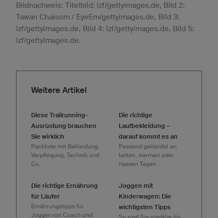
Bildnachweis: Titelbild: lzf/gettyimages.de, Bild 2:
Tawan Chaisom / EyeEm/gettyimages.de, Bild 3:
lzf/gettyimages.de, Bild 4: lzf/gettyimages.de, Bild 5:
lzf/gettyimages.de.
Weitere Artikel
Diese Trailrunning-
Die richtige
Ausrüstung brauchen
Laufbekleidung –
Sie wirklich
darauf kommt es an
Packliste mit Bekleidung,
Passend gekleidet an
Verpflegung, Technik und
kalten, warmen oder
Co.
nassen Tagen
Die richtige Ernährung
Joggen mit
für Läufer
Kinderwagen: Die
Ernährungstipps für
wichtigsten Tipps
Jogger von Coach und
So sind Sie startklar für