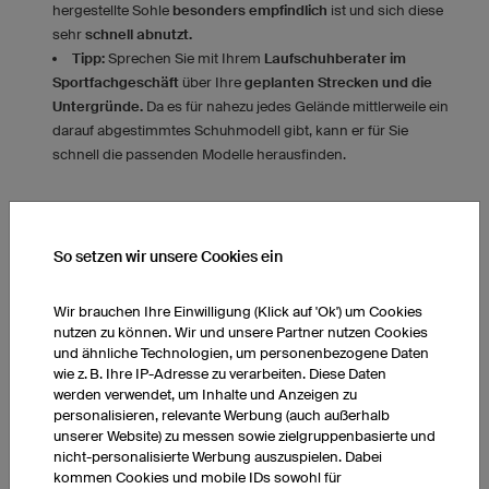
hergestellte Sohle
besonders empfindlich
ist und sich diese
sehr
schnell abnutzt.
Tipp:
Sprechen Sie mit Ihrem
Laufschuhberater im
Sportfachgeschäft
über Ihre
geplanten Strecken und die
Untergründe.
Da es für nahezu jedes Gelände mittlerweile ein
darauf abgestimmtes Schuhmodell gibt, kann er für Sie
schnell die passenden Modelle herausfinden.
So setzen wir unsere Cookies ein
Wir brauchen Ihre Einwilligung (Klick auf 'Ok') um Cookies
nutzen zu können. Wir und unsere Partner nutzen Cookies
und ähnliche Technologien, um personenbezogene Daten
wie z. B. Ihre IP-Adresse zu verarbeiten. Diese Daten
werden verwendet, um Inhalte und Anzeigen zu
personalisieren, relevante Werbung (auch außerhalb
unserer Website) zu messen sowie zielgruppenbasierte und
nicht-personalisierte Werbung auszuspielen. Dabei
kommen Cookies und mobile IDs sowohl für