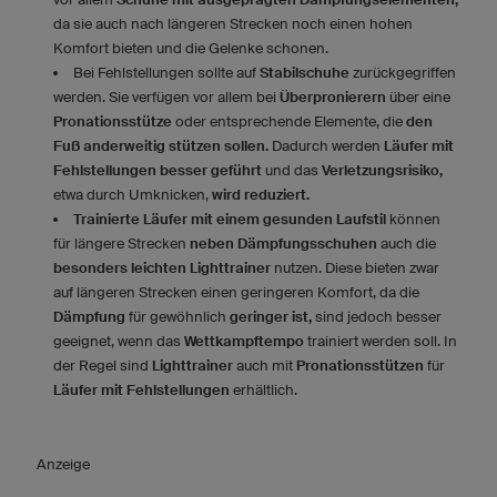
da sie auch nach längeren Strecken noch einen hohen
Komfort bieten und die Gelenke schonen.
Bei Fehlstellungen sollte auf
Stabilschuhe
zurückgegriffen
werden. Sie verfügen vor allem bei
Überpronierern
über eine
Pronationsstütze
oder entsprechende Elemente, die
den
Fuß anderweitig stützen sollen.
Dadurch werden
Läufer mit
Fehlstellungen besser geführt
und das
Verletzungsrisiko,
etwa durch Umknicken,
wird reduziert.
Trainierte Läufer mit einem gesunden Laufstil
können
für längere Strecken
neben Dämpfungsschuhen
auch die
besonders leichten Lighttrainer
nutzen. Diese bieten zwar
auf längeren Strecken einen geringeren Komfort, da die
Dämpfung
für gewöhnlich
geringer ist,
sind jedoch besser
geeignet, wenn das
Wettkampftempo
trainiert werden soll. In
der Regel sind
Lighttrainer
auch mit
Pronationsstützen
für
Läufer mit Fehlstellungen
erhältlich.
Anzeige