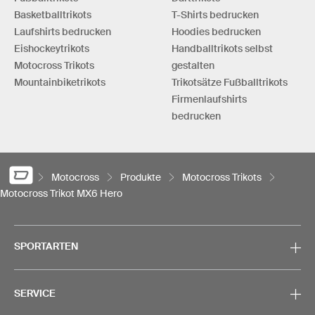
Basketballtrikots
T-Shirts bedrucken
Laufshirts bedrucken
Hoodies bedrucken
Eishockeytrikots
Handballtrikots selbst
Motocross Trikots
gestalten
Mountainbiketrikots
Trikotsätze Fußballtrikots
Firmenlaufshirts
bedrucken
Motocross
Produkte
Motocross Trikots
Motocross Trikot MX6 Hero
SPORTARTEN
SERVICE