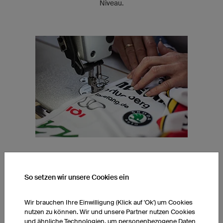
Niveau.
SPEZIALISIERTE NÄHEREI
So setzen wir unsere Cookies ein
Unsere Näherinnen sind auf individuelle Produkte spezialisiert.
Durch ihre Expertise können wir die einwandfreie Verarbeitung
Wir brauchen Ihre Einwilligung (Klick auf 'Ok') um Cookies
unserer Funktionsstoffe sowie die hohe Qualität und
nutzen zu können. Wir und unsere Partner nutzen Cookies
gleichbleibende Passform unserer Produkte garantieren.
und ähnliche Technologien, um personenbezogene Daten