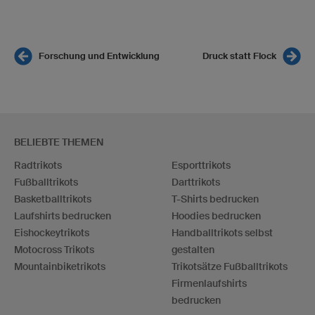
Forschung und Entwicklung
Druck statt Flock
BELIEBTE THEMEN
Radtrikots
Esporttrikots
Fußballtrikots
Darttrikots
Basketballtrikots
T-Shirts bedrucken
Laufshirts bedrucken
Hoodies bedrucken
Eishockeytrikots
Handballtrikots selbst
Motocross Trikots
gestalten
Mountainbiketrikots
Trikotsätze Fußballtrikots
Firmenlaufshirts
bedrucken