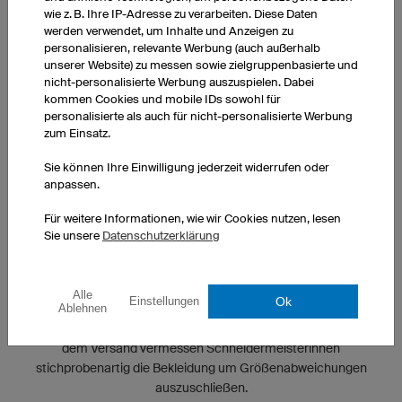
wie z. B. Ihre IP-Adresse zu verarbeiten. Diese Daten
werden verwendet, um Inhalte und Anzeigen zu
personalisieren, relevante Werbung (auch außerhalb
unserer Website) zu messen sowie zielgruppenbasierte und
nicht-personalisierte Werbung auszuspielen. Dabei
kommen Cookies und mobile IDs sowohl für
personalisierte als auch für nicht-personalisierte Werbung
zum Einsatz.
Sie können Ihre Einwilligung jederzeit widerrufen oder
anpassen.
Für weitere Informationen, wie wir Cookies nutzen, lesen
Sie unsere
Datenschutzerklärung
KONTROLLIERTE QUALITÄT
Alle
Ok
Einstellungen
Ablehnen
Die Qualität unserer Produkte wird während des gesamten
Fertigungsprozesses an verschiedenen Stellen überprüft. Vor
dem Versand vermessen Schneidermeisterinnen
stichprobenartig die Bekleidung um Größenabweichungen
auszuschließen.