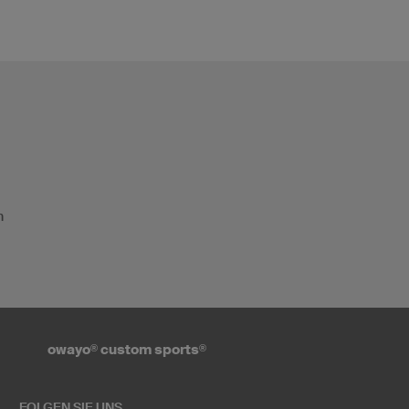
n
owayo
®
custom sports
®
FOLGEN SIE UNS