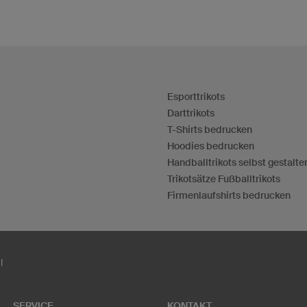
Esporttrikots
Darttrikots
T-Shirts bedrucken
Hoodies bedrucken
Handballtrikots selbst gestalte
Trikotsätze Fußballtrikots
Firmenlaufshirts bedrucken
l
SERVICE
KONTAKT