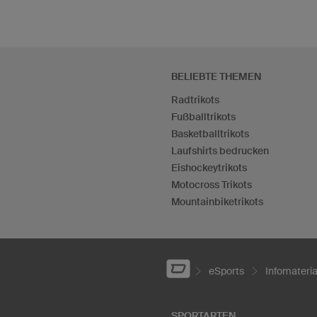
BELIEBTE THEMEN
Radtrikots
Fußballtrikots
Basketballtrikots
Laufshirts bedrucken
Eishockeytrikots
Motocross Trikots
Mountainbiketrikots
eSports
Infomateria
SPORTARTEN