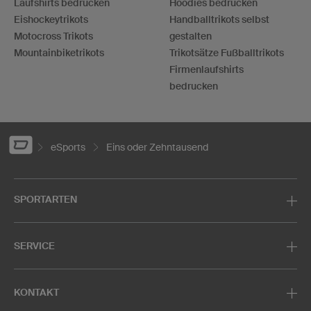
Laufshirts bedrucken
Hoodies bedrucken
Eishockeytrikots
Handballtrikots selbst
Motocross Trikots
gestalten
Mountainbiketrikots
Trikotsätze Fußballtrikots
Firmenlaufshirts
bedrucken
eSports
Eins oder Zehntausend
SPORTARTEN
SERVICE
KONTAKT