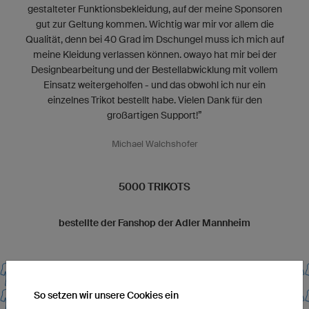
gestalteter Funktionsbekleidung, auf der meine Sponsoren
gut zur Geltung kommen. Wichtig war mir vor allem die
Qualität, denn bei 40 Grad im Dschungel muss ich mich auf
meine Kleidung verlassen können. owayo hat mir bei der
Designbearbeitung und der Bestellabwicklung mit vollem
Einsatz weitergeholfen - und das obwohl ich nur ein
einzelnes Trikot bestellt habe. Vielen Dank für den
großartigen Support!”
Michael Walchshofer
5000 TRIKOTS
bestellte der Fanshop der Adler Mannheim
So setzen wir unsere Cookies ein