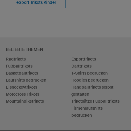
eSport Trikots Kinder
BELIEBTE THEMEN
Radtrikots
Esporttrikots
Fußballtrikots
Darttrikots
Basketballtrikots
T-Shirts bedrucken
Laufshirts bedrucken
Hoodies bedrucken
Eishockeytrikots
Handballtrikots selbst
Motocross Trikots
gestalten
Mountainbiketrikots
Trikotsätze Fußballtrikots
Firmenlaufshirts
bedrucken