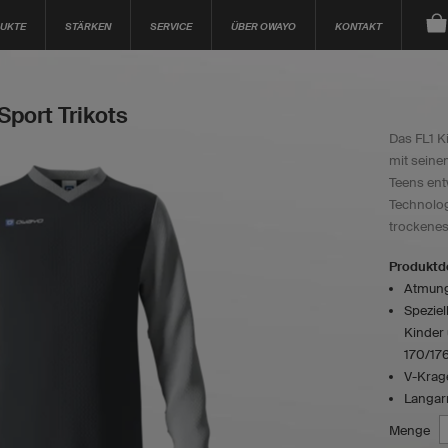
UKTE
STÄRKEN
SERVICE
ÜBER OWAYO
KONTAKT
Sport Trikots
Das FL1 K
mit seine
Teens entw
Technolog
trockenes
Produktde
Atmungs
Speziel
Kinder
170/176
V-Krag
Langa
Menge