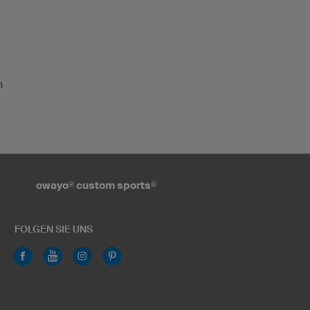
n
owayo
®
custom sports
®
FOLGEN SIE UNS