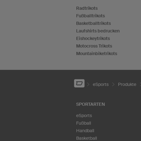
Radtrikots
Fußballtrikots
Basketballtrikots
Laufshirts bedrucken
Eishockeytrikots
Motocross Trikots
Mountainbiketrikots
eSports
Produkte
SPORTARTEN
eSports
Fußball
Handball
Basketball