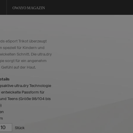
OWAYO MAGAZIN
ids eSport Trikot überzeugt
m speziell für Kindern und
ickelten Schnitt. Die ultra.dry
ie sorgt für ein angenehm
 Gefühl auf der Haut.
tails
aktive ultra.dry Technologie
l entwickelte Passform für
 und Teens (Größe 98/104 bis
)
en
rm
Stück