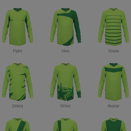
Fight
Vivo
Steps
Zebra
Orion
Avatar