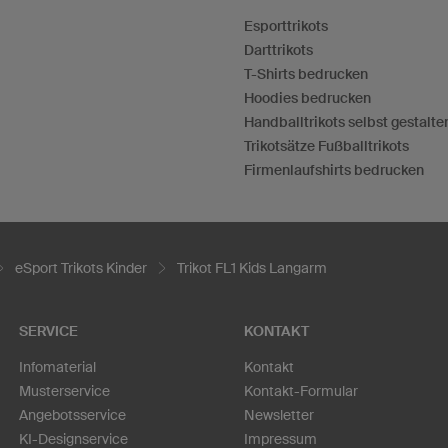
Esporttrikots
Darttrikots
T-Shirts bedrucken
Hoodies bedrucken
Handballtrikots selbst gestalte
Trikotsätze Fußballtrikots
Firmenlaufshirts bedrucken
eSport Trikots Kinder
Trikot FL1 Kids Langarm
SERVICE
KONTAKT
Infomaterial
Kontakt
Musterservice
Kontakt-Formular
Angebotsservice
Newsletter
KI-Designservice
Impressum