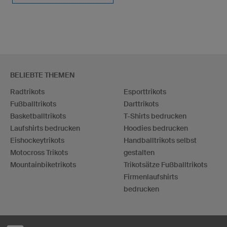
BELIEBTE THEMEN
Radtrikots
Esporttrikots
Fußballtrikots
Darttrikots
Basketballtrikots
T-Shirts bedrucken
Laufshirts bedrucken
Hoodies bedrucken
Eishockeytrikots
Handballtrikots selbst
Motocross Trikots
gestalten
Mountainbiketrikots
Trikotsätze Fußballtrikots
Firmenlaufshirts
bedrucken