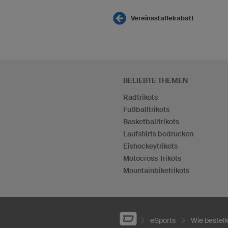
Vereinsstaffelrabatt
BELIEBTE THEMEN
Radtrikots
Fußballtrikots
Basketballtrikots
Laufshirts bedrucken
Eishockeytrikots
Motocross Trikots
Mountainbiketrikots
eSports
Wie bestell