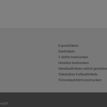
Esporttrikots
Darttrikots
T-Shirts bedrucken
Hoodies bedrucken
Handballtrikots selbst gestalte
Trikotsätze Fußballtrikots
Firmenlaufshirts bedrucken
e ich?