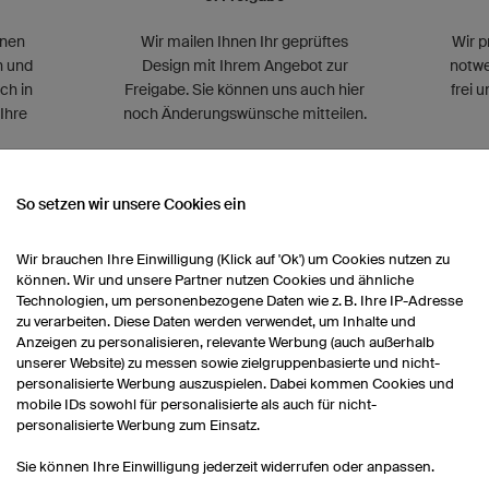
nnen
Wir mailen Ihnen Ihr geprüftes
Wir p
n und
Design mit Ihrem Angebot zur
notwe
ch in
Freigabe. Sie können uns auch hier
frei 
Ihre
noch Änderungswünsche mitteilen.
So setzen wir unsere Cookies ein
Wir brauchen Ihre Einwilligung (Klick auf 'Ok') um Cookies nutzen zu
können. Wir und unsere Partner nutzen Cookies und ähnliche
Technologien, um personenbezogene Daten wie z. B. Ihre IP-Adresse
7. Lieferung
zu verarbeiten. Diese Daten werden verwendet, um Inhalte und
Anzeigen zu personalisieren, relevante Werbung (auch außerhalb
Circa 2-4 Wochen nach Freigabe
unserer Website) zu messen sowie zielgruppenbasierte und nicht-
Ihres Designs bekommen Sie Ihre
personalisierte Werbung auszuspielen. Dabei kommen Cookies und
mobile IDs sowohl für personalisierte als auch für nicht-
Bestellung bequem nach Hause
personalisierte Werbung zum Einsatz.
geliefert.
Sie können Ihre Einwilligung jederzeit widerrufen oder anpassen.