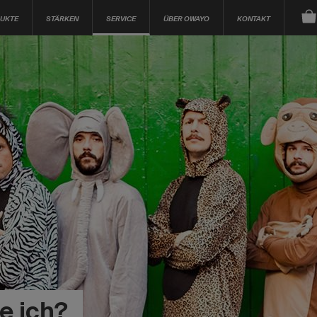
UKTE
STÄRKEN
SERVICE
ÜBER OWAYO
KONTAKT
e ich?