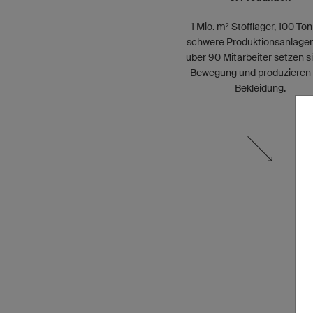
1 Mio. m² Stofflager, 100 To
schwere Produktionsanlage
über 90 Mitarbeiter setzen si
Bewegung und produzieren 
Bekleidung.