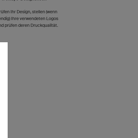
rüfen Ihr Design, stellen (wenn
ndig) Ihre verwendeten Logos
und prüfen deren Druckqualität.