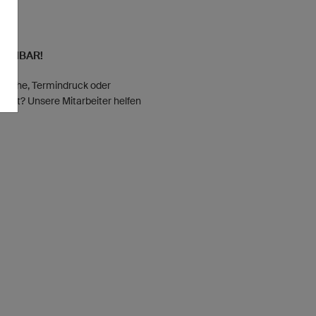
EICHBAR!
nsche, Termindruck oder
dukt? Unsere Mitarbeiter helfen