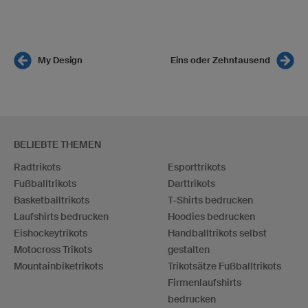
My Design
Eins oder Zehntausend
BELIEBTE THEMEN
Radtrikots
Esporttrikots
Fußballtrikots
Darttrikots
Basketballtrikots
T-Shirts bedrucken
Laufshirts bedrucken
Hoodies bedrucken
Eishockeytrikots
Handballtrikots selbst
Motocross Trikots
gestalten
Mountainbiketrikots
Trikotsätze Fußballtrikots
Firmenlaufshirts
bedrucken