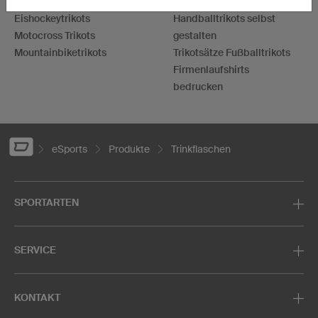
Laufshirts bedrucken
Hoodies bedrucken
Eishockeytrikots
Handballtrikots selbst
Motocross Trikots
gestalten
Mountainbiketrikots
Trikotsätze Fußballtrikots
Firmenlaufshirts
bedrucken
eSports
Produkte
Trinkflaschen
SPORTARTEN
SERVICE
KONTAKT