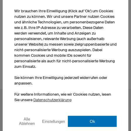
Wir brauchen Ihre Einwilligung (Klick auf 'Ok') um Cookies
nutzen zu können. Wir und unsere Partner nutzen Cookies
WEITERE PRODUKTE AUS UNSEREM SORTIMENT
und ähnliche Technologien, um personenbezogene Daten
wie z. B. Ihre IP-Adresse zu verarbeiten. Diese Daten
werden verwendet, um Inhalte und Anzeigen zu
eSport Trikots Damen
eSport Trikots Herren
personalisieren, relevante Werbung (auch außerhalb
unserer Website) zu messen sowie zielgruppenbasierte und
nicht-personalisierte Werbung auszuspielen. Dabei
eSport Trikots Kinder
kommen Cookies und mobile IDs sowohl für
personalisierte als auch für nicht-personalisierte Werbung
zum Einsatz.
Sie können Ihre Einwilligung jederzeit widerrufen oder
anpassen.
Für weitere Informationen, wie wir Cookies nutzen, lesen
Sie unsere
Datenschutzerklärung
BELIEBTE THEMEN
Radtrikots
Esporttrikots
Fußballtrikots
Darttrikots
Alle
Ok
Einstellungen
Ablehnen
Basketballtrikots
T-Shirts bedrucken