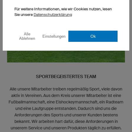
Für weitere Informationen, wie wir Cookies nutzen, lesen
Sie unsere
Datenschutzerklärung
Alle
Ok
Einstellungen
Ablehnen
SPORTBEGEISTERTES TEAM
Alle unsere Mitarbeiter treiben regelmäßig Sport, viele davon
aktiv in Vereinen. Aus dem Kreis unserer Mitarbeiter ist eine
Fußballmannschaft, eine Eishockeymannschaft, ein Radteam
und eine Laufgruppe entstanden. Dadurch sind uns die
Anforderungen des Sports und unserer Kunden bestens
bekannt. Wir arbeiten hart dafür, diese Anforderungen in
unserem Service und unseren Produkten täglich zu erfüllen.