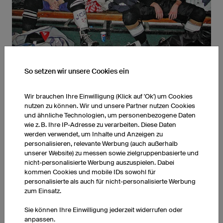
So setzen wir unsere Cookies ein
GESCHICHTE
Wir brauchen Ihre Einwilligung (Klick auf 'Ok') um Cookies
Gegründet wurde owayo im Jahr 2001 von drei Sportlern im
nutzen zu können. Wir und unsere Partner nutzen Cookies
Wirtshaus. Dann ging alles ganz schnell. Einen sehr intensiven
und ähnliche Technologien, um personenbezogene Daten
wie z. B. Ihre IP-Adresse zu verarbeiten. Diese Daten
Wimpernschlag später arbeiten wir auf 14.000 qm Büro- und
werden verwendet, um Inhalte und Anzeigen zu
Produktionsfläche und verkaufen unsere Produkte in 167
personalisieren, relevante Werbung (auch außerhalb
Länder. Wir treiben immer noch gerne gemeinsam Sport und
unserer Website) zu messen sowie zielgruppenbasierte und
gehen danach auf ein Gedenkbier.
nicht-personalisierte Werbung auszuspielen. Dabei
kommen Cookies und mobile IDs sowohl für
personalisierte als auch für nicht-personalisierte Werbung
zum Einsatz.
Sie können Ihre Einwilligung jederzeit widerrufen oder
anpassen.