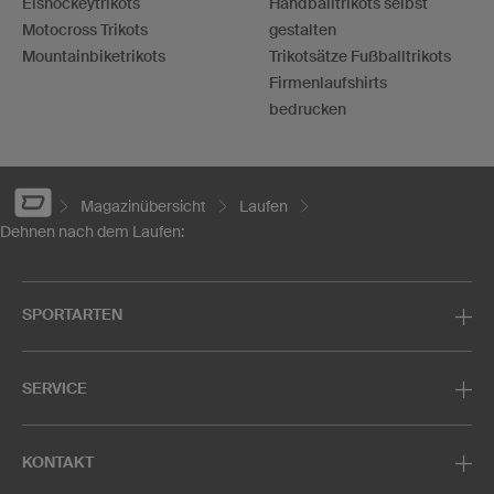
Eishockeytrikots
Handballtrikots selbst
Motocross Trikots
gestalten
Mountainbiketrikots
Trikotsätze Fußballtrikots
Firmenlaufshirts
bedrucken
Magazinübersicht
Laufen
Dehnen nach dem Laufen:
SPORTARTEN
SERVICE
KONTAKT