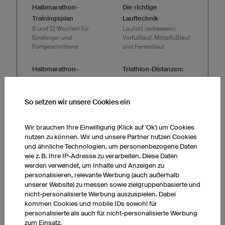
Halbmarathon-
Die richtige
Trainingsplan
Lauftechnik
8 und 12 Wochen für
Laufstil verbessern:
Einsteiger und
Vorfußlauf, Mittelfußlauf
Fortgeschrittene
und Fersenlauf
Halbmarathon-
Triathlon-Distanzen:
Vorbereitung
Die komplette
So kommen Sie fit und
Übersicht
entspannt ins Ziel
So setzen wir unsere Cookies ein
Wichtiges zu Distanzen,
Strecken und wie Ihnen
der Triathlon-Einstieg
Firmenlauf 2026 –
Wir brauchen Ihre Einwilligung (Klick auf 'Ok') um Cookies
gelingt
Finden Sie das Event
nutzen zu können. Wir und unsere Partner nutzen Cookies
in Ihrer Stadt
und ähnliche Technologien, um personenbezogene Daten
Diese Trailrunning-
Alle Firmenläufe 2026 in
wie z. B. Ihre IP-Adresse zu verarbeiten. Diese Daten
Ausrüstung brauchen
Deutschland
werden verwendet, um Inhalte und Anzeigen zu
Sie wirklich
personalisieren, relevante Werbung (auch außerhalb
Packliste mit Bekleidung,
unserer Website) zu messen sowie zielgruppenbasierte und
Long Run im
Verpflegung, Technik und
nicht-personalisierte Werbung auszuspielen. Dabei
Marathontraining
Co.
kommen Cookies und mobile IDs sowohl für
Alles Wichtige zu Länge,
personalisierte als auch für nicht-personalisierte Werbung
Tempo und Häufigkeit
zum Einsatz.
Was ist Trailrunning?