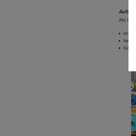
Aufga
Als Spo
erste
begle
führe