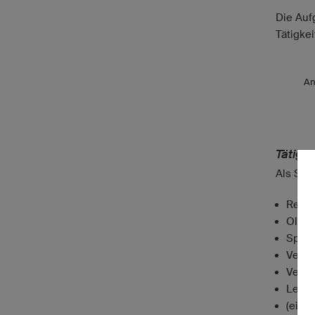
Die Auf
Tätigke
An
Tätigke
Als Spo
Rehab
Olymp
Sport
Verei
Versi
Lehre
(eige