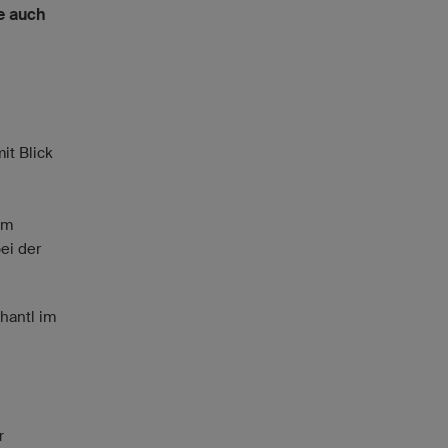
e auch
it Blick
im
ei der
hantl im
t
r