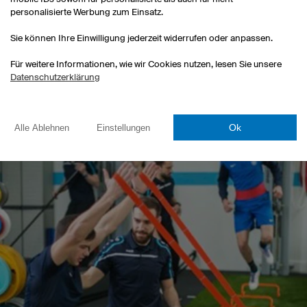
personalisierte Werbung zum Einsatz.
ben
Sie können Ihre Einwilligung jederzeit widerrufen oder anpassen.
rtphysiotherapeut
Für weitere Informationen, wie wir Cookies nutzen, lesen Sie unsere
llen Sie Rehabilitations- und Trainingspläne.
Datenschutzerklärung
iten Sie den Sportler auf dem Weg der Regeneration.
n Sie wettkampfbegleitende Maßnahmen durch.
Ok
Alle Ablehnen
Einstellungen