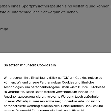
gaben eines Sportphysiotherapeuten sind vielfältig und können 
itsfeld unterschiedliche Schwerpunkte haben.
zeige
itsfelder
rtphysiotherapeut finden Sie hier eine Anstellung:
So setzen wir unsere Cookies ein
ilitationszentren und Kliniken
iastützpunkte
Wir brauchen Ihre Einwilligung (Klick auf 'Ok') um Cookies nutzen zu
können. Wir und unsere Partner nutzen Cookies und ähnliche
verbände
Technologien, um personenbezogene Daten wie z. B. Ihre IP-Adresse
ne
zu verarbeiten. Diese Daten werden verwendet, um Inhalte und
cherungen
Anzeigen zu personalisieren, relevante Werbung (auch außerhalb
unserer Website) zu messen sowie zielgruppenbasierte und nicht-
 an Hochschulen und Fortbildungszentren
personalisierte Werbung auszuspielen. Dabei kommen Cookies und
ne) Praxis
mobile IDs sowohl für personalisierte als auch für nicht-