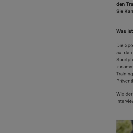
den Tra
Sie Kar
Was is
Die Spo
auf den 
Sportph
zusamme
Trainin
Prävent
Wie der
Intervie