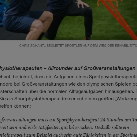
CHRIS SCHANTL BEGLEITET SPORTLER AUF DEM WEG DER REHABILITATI
hysiotherapeuten – Allrounder auf Großveranstaltungen
chantl berichtet, dass die Aufgaben eines Sportphysiotherapeut
ndere bei Großveranstaltungen wie den olympischen Spielen o
sterschaften über die normalen Alltagsaufgaben hinausgehen.
 Sie als Sportphysiotherapeut immer auf einen großen „Werkzeug
reifen können:
oßveranstaltungen muss ein Sportphysiotherapeut 24 Stunden am T
ereit sein und viele Tätigkeiten gut beherrschen. Deshalb sollte ein
siotherapeut zum Beispiel auch sehr gute Fähigkeiten in der Sportm