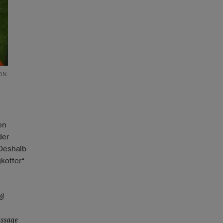
ON.
en
der
 Deshalb
koffer“
ag
assage