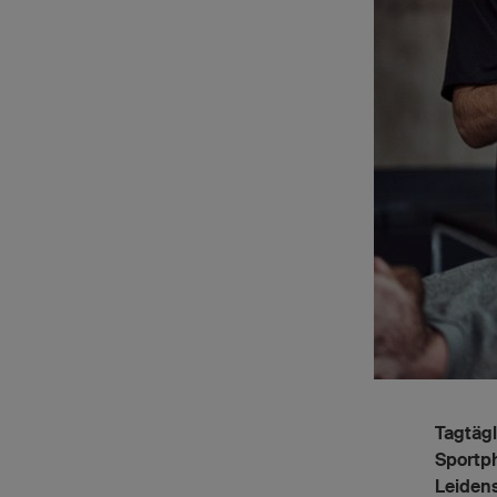
Tagtäg
Sportph
Leidens