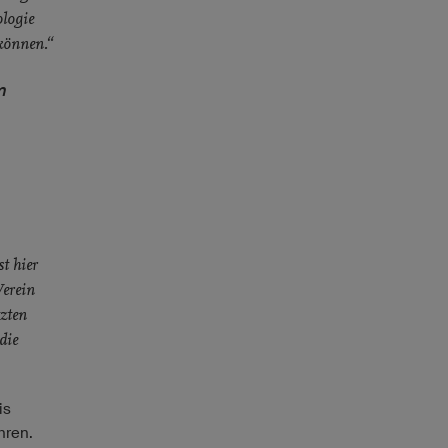
ologie
können.“
m
t hier
Verein
tzten
die
is
hren.