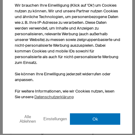
funktionieren wie geplant. Dasselbe gilt bei
Wir brauchen Ihre Einwilligung (Klick auf 'Ok') um Cookies
Leistungssportlern, die schneller werden wollen und einen
nutzen zu können. Wir und unsere Partner nutzen Cookies
Klärungs- und Dokumentationsbedarf haben. Aber bis
und ähnliche Technologien, um personenbezogene Daten
wie z. B. Ihre IP-Adresse zu verarbeiten. Diese Daten
sich im Bereich Technik etwas tut, dauert es seine Zeit –
werden verwendet, um Inhalte und Anzeigen zu
vor sechs Monaten tut sich da selten was. Umgehend
personalisieren, relevante Werbung (auch außerhalb
notwendig ist die Kontrolle des Bewegungsablaufes
unserer Website) zu messen sowie zielgruppenbasierte und
nicht-personalisierte Werbung auszuspielen. Dabei
natürlich nach der Anpassung von maßgefertigten
kommen Cookies und mobile IDs sowohl für
Einlagen.“
personalisierte als auch für nicht-personalisierte Werbung
zum Einsatz.
Sie können Ihre Einwilligung jederzeit widerrufen oder
anpassen.
Für weitere Informationen, wie wir Cookies nutzen, lesen
Laufstilanalysen werden von den verschiedensten
Sie unsere
Datenschutzerklärung
Anbietern beworben. Dabei machen Läufer nicht
immer die besten Erfahrungen. Wie kann man als
Alle
Laie ein seriöses Angebot erkennen?
Ok
Einstellungen
Ablehnen
„Ein seriöses Angebot wird neben der Analyse selbst