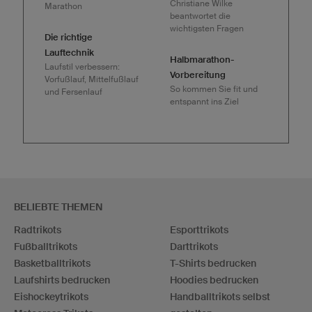
Christiane Wilke
Marathon
beantwortet die
wichtigsten Fragen
Die richtige
Lauftechnik
Halbmarathon-
Laufstil verbessern:
Vorbereitung
Vorfußlauf, Mittelfußlauf
So kommen Sie fit und
und Fersenlauf
entspannt ins Ziel
BELIEBTE THEMEN
Radtrikots
Esporttrikots
Fußballtrikots
Darttrikots
Basketballtrikots
T-Shirts bedrucken
Laufshirts bedrucken
Hoodies bedrucken
Eishockeytrikots
Handballtrikots selbst