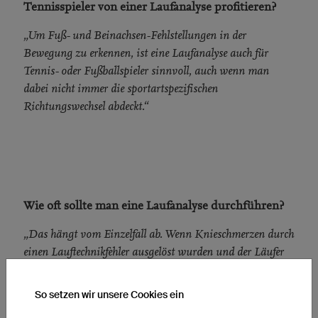
Tennisspieler von einer Laufanalyse profitieren?
„Um Fuß- und Beinachsen-Fehlstellungen in der
Bewegung zu erkennen, ist eine Laufanalyse auch für
Tennis- oder Fußballspieler sinnvoll, auch wenn man
dabei nicht immer die sportartspezifischen
Richtungswechsel abdeckt.“
Wie oft sollte man eine Laufanalyse durchführen?
„Das hängt vom Einzelfall ab. Wenn Knieschmerzen durch
einen Lauftechnikfehler ausgelöst wurden und der Läufer
im Anschluss an die Analyse intensiv an seinen
technischen Defiziten arbeitet, macht eine Verlaufskontrolle
So setzen wir unsere Cookies ein
Sinn, um zu sehen, ob Kraft- und Koordinationstraining