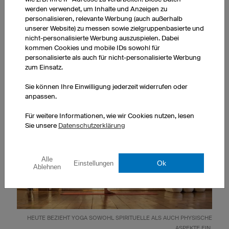
werden verwendet, um Inhalte und Anzeigen zu
werden
. Gleichzeitig kennt es unterschiedliche
personalisieren, relevante Werbung (auch außerhalb
Atemübungen, die Parallelen zum heute praktizierten
unserer Website) zu messen sowie zielgruppenbasierte und
Pranayama, der für das Yoga essenziellen
nicht-personalisierte Werbung auszuspielen. Dabei
Atemtechniken, aufweisen.
kommen Cookies und mobile IDs sowohl für
personalisierte als auch für nicht-personalisierte Werbung
zum Einsatz.
Sie können Ihre Einwilligung jederzeit widerrufen oder
anpassen.
Für weitere Informationen, wie wir Cookies nutzen, lesen
Sie unsere
Datenschutzerklärung
Alle
Ok
Einstellungen
Ablehnen
HEUTE BEZIEHT YOGA SOWOHL SPIRITUELLE ALS AUCH PHYSISCHE
ASPEKTE EIN.