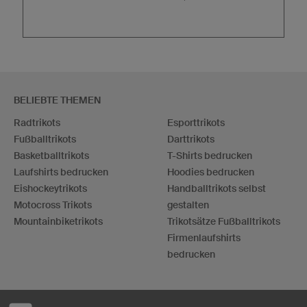
BELIEBTE THEMEN
Radtrikots
Esporttrikots
Fußballtrikots
Darttrikots
Basketballtrikots
T-Shirts bedrucken
Laufshirts bedrucken
Hoodies bedrucken
Eishockeytrikots
Handballtrikots selbst
Motocross Trikots
gestalten
Mountainbiketrikots
Trikotsätze Fußballtrikots
Firmenlaufshirts
bedrucken