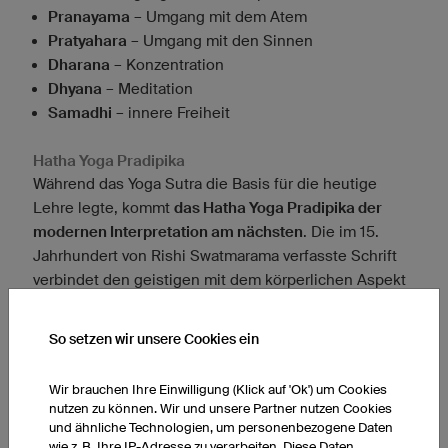
Pranayama
– Umgang mit dem Atem
Pratyahara
– Umgang mit den Sinnen
Dharana
– Konzentration
Dhyana
– Meditation
Samadhi
– innere Freiheit
Hatha Yoga Pradipika
Während das Yoga Sutra die Basis für die heutige
Lehre legte, kommt
das Hatha Yoga Pradipika der
modernen Interpretation am nächsten
. Die im 15.
Jahrhundert von Rishi Swatmarama verfasste Schrift
verbindet den geistigen mit dem körperlichen Aspekt
des Yoga. Letzterer soll verschiedene Zwecke
erfüllen. Um einen freien Energiefluss zu
So setzen wir unsere Cookies ein
ermöglichen, ist die Reinigung des Körpers ein
wesentlicher Aspekt.
Wir brauchen Ihre Einwilligung (Klick auf 'Ok') um Cookies
nutzen zu können. Wir und unsere Partner nutzen Cookies
Zu diesem Zweck führte Hatha Yoga Pradipika
einige
und ähnliche Technologien, um personenbezogene Daten
Übungen ein, die auch im heutigen Yoga angewendet
wie z. B. Ihre IP-Adresse zu verarbeiten. Diese Daten