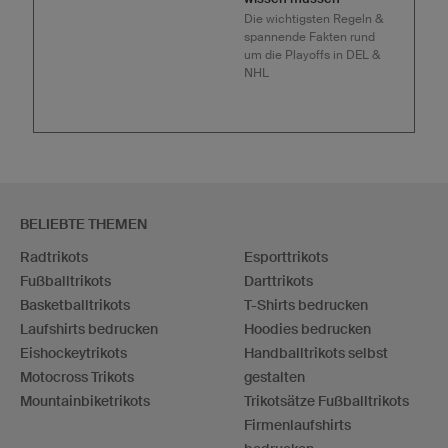
Die wichtigsten Regeln &
spannende Fakten rund
um die Playoffs in DEL &
NHL
BELIEBTE THEMEN
Radtrikots
Esporttrikots
Fußballtrikots
Darttrikots
Basketballtrikots
T-Shirts bedrucken
Laufshirts bedrucken
Hoodies bedrucken
Eishockeytrikots
Handballtrikots selbst
Motocross Trikots
gestalten
Mountainbiketrikots
Trikotsätze Fußballtrikots
Firmenlaufshirts