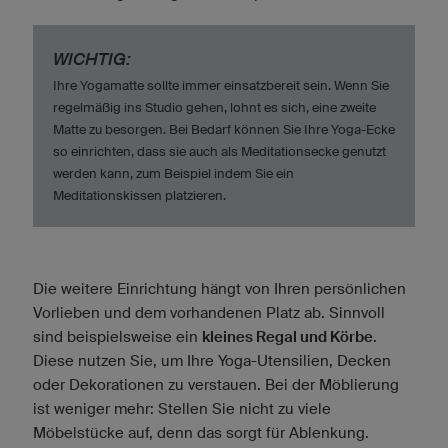
WICHTIG:
Ihre Yogamatte sollte immer einsatzbereit sein. Wenn Sie
regelmäßig ins Studio gehen, lohnt es sich, eine zweite
Matte zu besorgen. Bei Bedarf können Sie Ihre Yoga-Ecke
so einrichten, dass sie auch als Meditationsecke genutzt
werden kann, zum Beispiel indem Sie ein
Meditationskissen platzieren.
Die weitere Einrichtung hängt von Ihren persönlichen
Vorlieben und dem vorhandenen Platz ab. Sinnvoll
sind beispielsweise ein
kleines Regal und Körbe
.
Diese nutzen Sie, um Ihre Yoga-Utensilien, Decken
oder Dekorationen zu verstauen. Bei der Möblierung
ist weniger mehr: Stellen Sie nicht zu viele
Möbelstücke auf, denn das sorgt für Ablenkung.