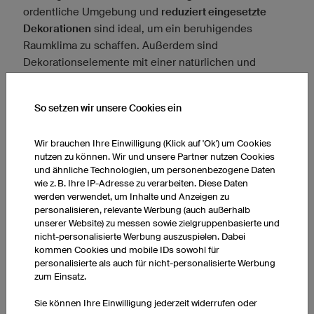
ordentliche Umgebung und
reduziert eingesetzte
Dekorationen
sind ideal, um ein beruhigendes
Raumklima zu schaffen. Außerdem sind
Dekorationselemente mit einer natürlichen und
dezenten Wirkung die beste Wahl. Hier sind einige
Ideen, die Ihnen beim Dekorieren und Einrichten Ihres
So setzen wir unsere Cookies ein
Yoga-Zimmers helfen:
Nutzen Sie
kraftspendende Elemente
wie
Wir brauchen Ihre Einwilligung (Klick auf 'Ok') um Cookies
nutzen zu können. Wir und unsere Partner nutzen Cookies
Klangschalen, Buddha-Figuren, Kerzen oder
und ähnliche Technologien, um personenbezogene Daten
Räucherstäbchen.
wie z. B. Ihre IP-Adresse zu verarbeiten. Diese Daten
Binden Sie
Textilien aus Naturmaterial
wie
werden verwendet, um Inhalte und Anzeigen zu
Teppiche oder Makramee-Wandbehänge ein.
personalisieren, relevante Werbung (auch außerhalb
unserer Website) zu messen sowie zielgruppenbasierte und
Installieren Sie einen
Lautsprecher
, wenn Sie beim
nicht-personalisierte Werbung auszuspielen. Dabei
Yoga gern Musik hören.
kommen Cookies und mobile IDs sowohl für
Pflanzen
sorgen für ein gutes Raumklima und
personalisierte als auch für nicht-personalisierte Werbung
zum Einsatz.
setzen tolle Akzente. Vor allem grüne
Zimmerpflanzen strahlen Ruhe und Natürlichkeit
Sie können Ihre Einwilligung jederzeit widerrufen oder
aus. Beachten Sie aber, dass sich die Pflanzen in