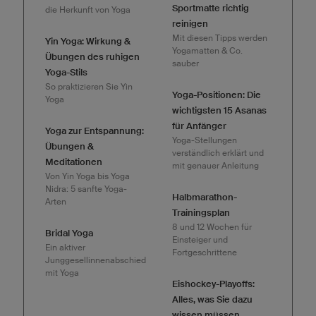
Sportmatte richtig
die Herkunft von Yoga
reinigen
Mit diesen Tipps werden
Yin Yoga: Wirkung &
Yogamatten & Co.
Übungen des ruhigen
sauber
Yoga-Stils
So praktizieren Sie Yin
Yoga-Positionen: Die
Yoga
wichtigsten 15 Asanas
für Anfänger
Yoga zur Entspannung:
Yoga-Stellungen
Übungen &
verständlich erklärt und
Meditationen
mit genauer Anleitung
Von Yin Yoga bis Yoga
Nidra: 5 sanfte Yoga-
Halbmarathon-
Arten
Trainingsplan
8 und 12 Wochen für
Bridal Yoga
Einsteiger und
Ein aktiver
Fortgeschrittene
Junggesellinnenabschied
mit Yoga
Eishockey-Playoffs:
Alles, was Sie dazu
wissen müssen