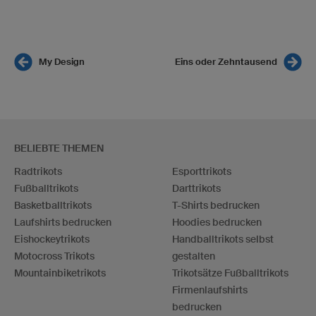
My Design
Eins oder Zehntausend
BELIEBTE THEMEN
Radtrikots
Esporttrikots
Fußballtrikots
Darttrikots
Basketballtrikots
T-Shirts bedrucken
Laufshirts bedrucken
Hoodies bedrucken
Eishockeytrikots
Handballtrikots selbst
Motocross Trikots
gestalten
Mountainbiketrikots
Trikotsätze Fußballtrikots
Firmenlaufshirts
bedrucken