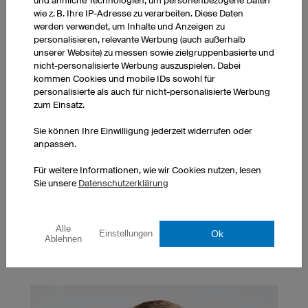
und ähnliche Technologien, um personenbezogene Daten
wie z. B. Ihre IP-Adresse zu verarbeiten. Diese Daten
werden verwendet, um Inhalte und Anzeigen zu
personalisieren, relevante Werbung (auch außerhalb
unserer Website) zu messen sowie zielgruppenbasierte und
nicht-personalisierte Werbung auszuspielen. Dabei
kommen Cookies und mobile IDs sowohl für
personalisierte als auch für nicht-personalisierte Werbung
zum Einsatz.
Sie können Ihre Einwilligung jederzeit widerrufen oder
anpassen.
Expressproduktion
Wenn Sie Ihre Bestellung sehr schnell oder zu einem
Für weitere Informationen, wie wir Cookies nutzen, lesen
bestimmten Termin benötigen, bieten wir Ihnen
Sie unsere
Datenschutzerklärung
unseren
Express-Service
an. Kontaktieren Sie uns
über das
Express-Service Formular
oder telefonisch
unter +49 (0) 941 890 5500.
Alle
Ok
Einstellungen
Ablehnen