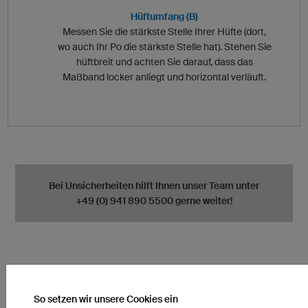
Hüftumfang (B)
Messen Sie die stärkste Stelle Ihrer Hüfte (dort,
wo auch Ihr Po die stärkste Stelle hat). Stehen Sie
hüftbreit und achten Sie darauf, dass das
Maßband locker anliegt und horizontal verläuft.
Bei Unsicherheiten hilft Ihnen unser Team unter
+49 (0) 941 890 5500 gerne weiter!
So setzen wir unsere Cookies ein
FAQ
Lieferzeit