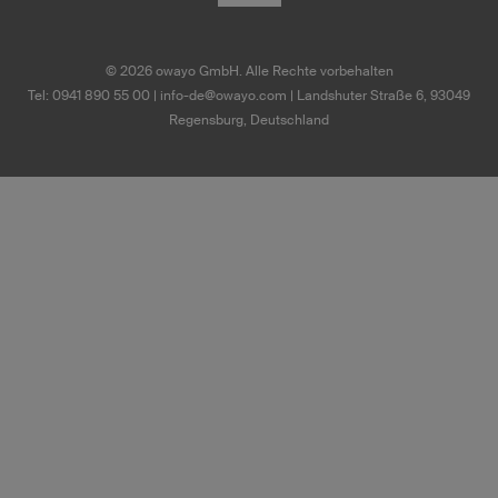
©
2026
owayo GmbH. Alle Rechte vorbehalten
Tel: 0941 890 55 00
|
info-de@owayo.com
| Landshuter Straße 6, 93049
Regensburg, Deutschland