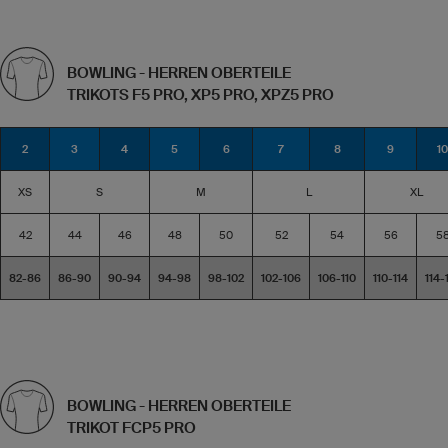
BOWLING - HERREN OBERTEILE
TRIKOTS F5 PRO, XP5 PRO, XPZ5 PRO
2
3
4
5
6
7
8
9
10
XS
S
M
L
XL
42
44
46
48
50
52
54
56
5
82-86
86-90
90-94
94-98
98-102
102-106
106-110
110-114
114-
BOWLING - HERREN OBERTEILE
TRIKOT FCP5 PRO