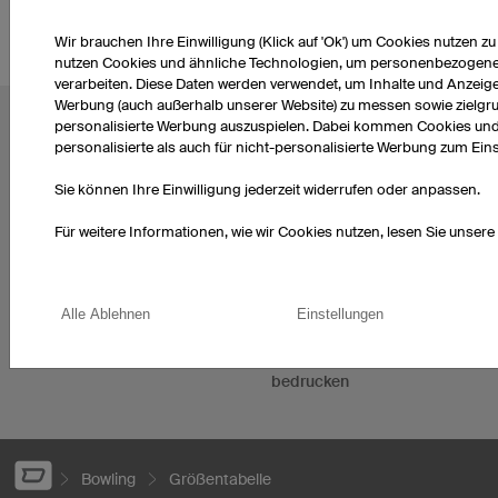
Wir brauchen Ihre Einwilligung (Klick auf 'Ok') um Cookies nutzen z
nutzen Cookies und ähnliche Technologien, um personenbezogene D
verarbeiten. Diese Daten werden verwendet, um Inhalte und Anzeige
Werbung (auch außerhalb unserer Website) zu messen sowie zielgr
personalisierte Werbung auszuspielen. Dabei kommen Cookies und
BELIEBTE THEMEN
personalisierte als auch für nicht-personalisierte Werbung zum Eins
Radtrikots
Esporttrikots
Sie können Ihre Einwilligung jederzeit widerrufen oder anpassen.
Fußballtrikots
Darttrikots
Basketballtrikots
T-Shirts bedrucken
Für weitere Informationen, wie wir Cookies nutzen, lesen Sie unsere
Laufshirts bedrucken
Hoodies bedrucken
Eishockeytrikots
Handballtrikots selbst
Motocross Trikots
gestalten
Alle Ablehnen
Einstellungen
Mountainbiketrikots
Trikotsätze Fußballtrikots
Firmenlaufshirts
bedrucken
Bowling
Größentabelle