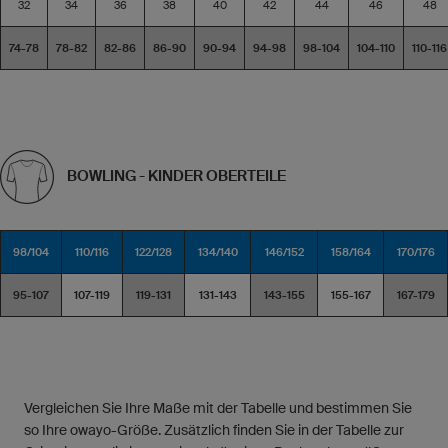
32
34
36
38
40
42
44
46
48
74-78
78-82
82-86
86-90
90-94
94-98
98-104
104-110
110-116
BOWLING - KINDER OBERTEILE
98/104
110/116
122/128
134/140
146/152
158/164
170/176
95-107
107-119
119-131
131-143
143-155
155-167
167-179
Vergleichen Sie Ihre Maße mit der Tabelle und bestimmen Sie
so Ihre owayo-Größe. Zusätzlich finden Sie in der Tabelle zur