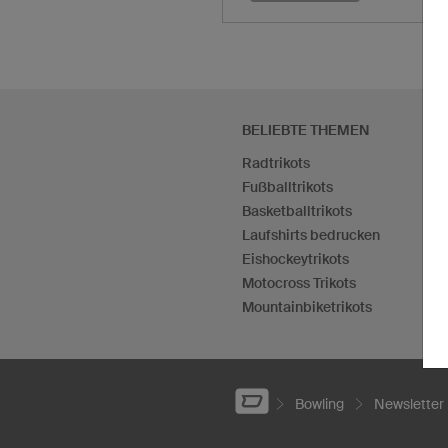
BELIEBTE THEMEN
Radtrikots
Fußballtrikots
Basketballtrikots
Laufshirts bedrucken
Eishockeytrikots
Motocross Trikots
Mountainbiketrikots
Bowling
Newsletter