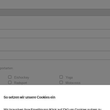
portarten:
Eishockey
Yoga
Radsport
Motocross
Laufen
Dart
eSports
Rudern
So setzen wir unsere Cookies ein
Wir brauchen Ihre Einwilligung (Klick auf 'Ok') um Cookies nutzen zu