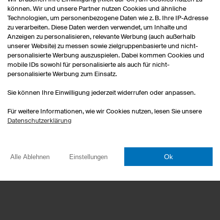
können. Wir und unsere Partner nutzen Cookies und ähnliche
Technologien, um personenbezogene Daten wie z. B. Ihre IP-Adresse
zu verarbeiten. Diese Daten werden verwendet, um Inhalte und
Anzeigen zu personalisieren, relevante Werbung (auch außerhalb
unserer Website) zu messen sowie zielgruppenbasierte und nicht-
personalisierte Werbung auszuspielen. Dabei kommen Cookies und
mobile IDs sowohl für personalisierte als auch für nicht-
personalisierte Werbung zum Einsatz.
Esporttrikots
Darttrikots
Sie können Ihre Einwilligung jederzeit widerrufen oder anpassen.
T-Shirts bedrucken
Für weitere Informationen, wie wir Cookies nutzen, lesen Sie unsere
Hoodies bedrucken
Datenschutzerklärung
Handballtrikots selbst gestalte
Trikotsätze Fußballtrikots
Firmenlaufshirts bedrucken
Ok
Alle Ablehnen
Einstellungen