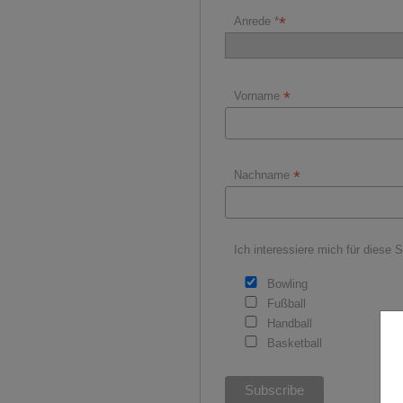
*
Anrede *
*
Vorname
*
Nachname
Ich interessiere mich für diese S
Bowling
Fußball
Handball
Basketball