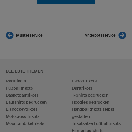
Musterservice
Angebotsservice
BELIEBTE THEMEN
Radtrikots
Esporttrikots
Fußballtrikots
Darttrikots
Basketballtrikots
T-Shirts bedrucken
Laufshirts bedrucken
Hoodies bedrucken
Eishockeytrikots
Handballtrikots selbst
Motocross Trikots
gestalten
Mountainbiketrikots
Trikotsätze Fußballtrikots
Firmenlaufshirts