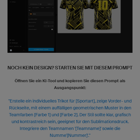
NOCH KEIN DESIGN? STARTEN SIE MIT DIESEM PROMPT
Öffnen Sie ein KI-Tool und kopieren Sie diesen Prompt als
Ausgangspunkt:
"Erstelle ein individuelles Trikot für [Sportart], zeige Vorder- und
Rückseite, mit einem auffälligen geometrischen Muster in den
Teamfarben [Farbe 1] und [Farbe 2]. Der Stil sollte klar, grafisch
und kontrastreich sein, geeignet für den Sublimationsdruck.
Integriere den Teamnamen '[Teamname]' sowie die
Numme'[Nummer]'."