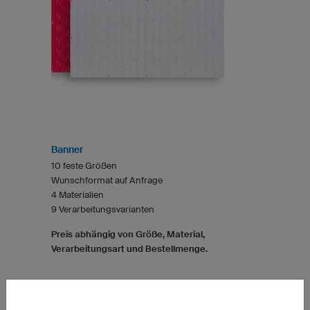
Banner
10 feste Größen
Wunschformat auf Anfrage
4 Materialien
9 Verarbeitungsvarianten
Preis abhängig von Größe, Material,
Verarbeitungsart und Bestellmenge.