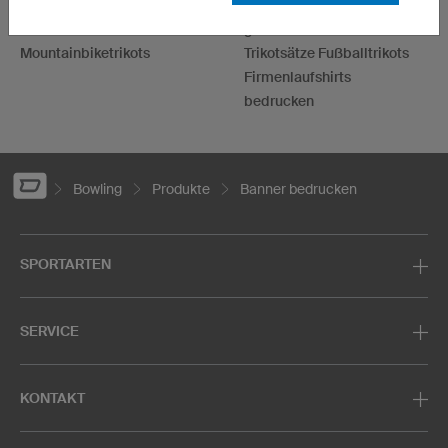
Eishockeytrikots
Handballtrikots selbst
Motocross Trikots
gestalten
Mountainbiketrikots
Trikotsätze Fußballtrikots
Firmenlaufshirts
bedrucken
Bowling
Produkte
Banner bedrucken
SPORTARTEN
SERVICE
KONTAKT