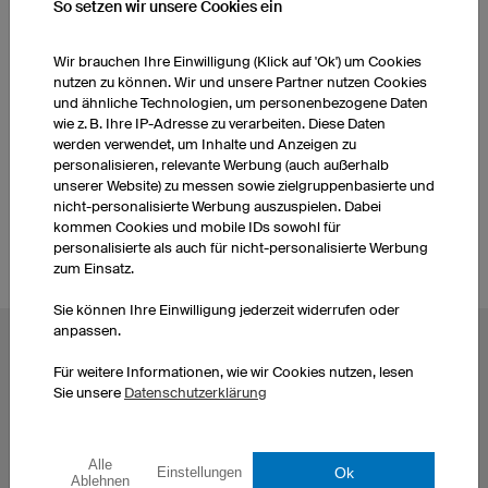
So setzen wir unsere Cookies ein
WEITERE PRODUKTE AUS UNSEREM SORTIMENT
Wir brauchen Ihre Einwilligung (Klick auf 'Ok') um Cookies
nutzen zu können. Wir und unsere Partner nutzen Cookies
und ähnliche Technologien, um personenbezogene Daten
Bowlingtrikots Damen
Bowlingtrikots Herren
wie z. B. Ihre IP-Adresse zu verarbeiten. Diese Daten
werden verwendet, um Inhalte und Anzeigen zu
personalisieren, relevante Werbung (auch außerhalb
Bowlingtrikots Kinder
unserer Website) zu messen sowie zielgruppenbasierte und
nicht-personalisierte Werbung auszuspielen. Dabei
kommen Cookies und mobile IDs sowohl für
personalisierte als auch für nicht-personalisierte Werbung
zum Einsatz.
Sie können Ihre Einwilligung jederzeit widerrufen oder
anpassen.
BELIEBTE THEMEN
Für weitere Informationen, wie wir Cookies nutzen, lesen
Radtrikots
Esporttrikots
Sie unsere
Datenschutzerklärung
Fußballtrikots
Darttrikots
Basketballtrikots
T-Shirts bedrucken
Alle
Laufshirts bedrucken
Hoodies bedrucken
Ok
Einstellungen
Ablehnen