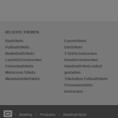
BELIEBTE THEMEN
Radtrikots
Esporttrikots
Fußballtrikots
Darttrikots
Basketballtrikots
T-Shirts bedrucken
Laufshirts bedrucken
Hoodies bedrucken
Eishockeytrikots
Handballtrikots selbst
Motocross Trikots
gestalten
Mountainbiketrikots
Trikotsätze Fußballtrikots
Firmenlaufshirts
bedrucken
Bowling
Produkte
Bowlingtrikots