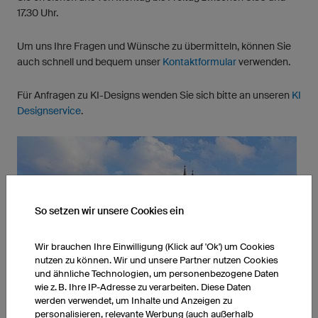
17.30 Uhr.
Um uns Ihre Fragen und Wünsche zu übermitteln, können Sie
auch schnell und bequem unser
Kontaktformular
verwenden.
Für Anfragen zu KI-Designs wenden Sie sich bitte an unseren
KI
Designservice
.
So setzen wir unsere Cookies ein
Wir brauchen Ihre Einwilligung (Klick auf 'Ok') um Cookies
nutzen zu können. Wir und unsere Partner nutzen Cookies
und ähnliche Technologien, um personenbezogene Daten
wie z. B. Ihre IP-Adresse zu verarbeiten. Diese Daten
werden verwendet, um Inhalte und Anzeigen zu
personalisieren, relevante Werbung (auch außerhalb