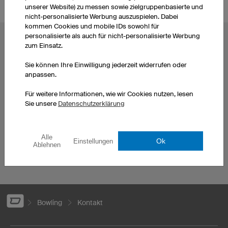
unserer Website) zu messen sowie zielgruppenbasierte und
nicht-personalisierte Werbung auszuspielen. Dabei
kommen Cookies und mobile IDs sowohl für
personalisierte als auch für nicht-personalisierte Werbung
BELIEBTE THEMEN
zum Einsatz.
Radtrikots
Esporttrikots
Sie können Ihre Einwilligung jederzeit widerrufen oder
Fußballtrikots
Darttrikots
anpassen.
Basketballtrikots
T-Shirts bedrucken
Für weitere Informationen, wie wir Cookies nutzen, lesen
Laufshirts bedrucken
Hoodies bedrucken
Sie unsere
Datenschutzerklärung
Eishockeytrikots
Handballtrikots selbst
Motocross Trikots
gestalten
Mountainbiketrikots
Trikotsätze Fußballtrikots
Alle
Ok
Einstellungen
Ablehnen
Firmenlaufshirts
bedrucken
Bowling
Kontakt