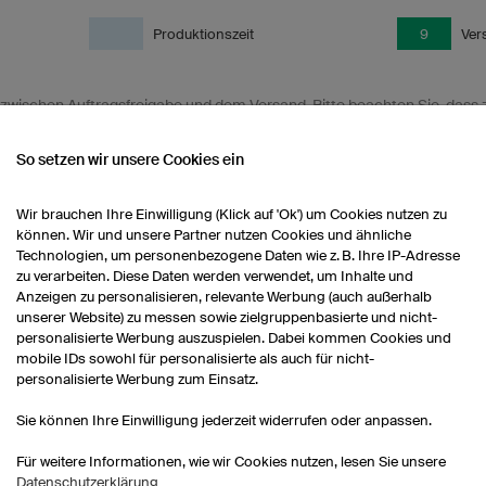
Produktionszeit
9
Ver
eit zwischen Auftragsfreigabe und dem Versand. Bitte beachten Sie, das
g 1 Werktag liegen kann. Bei Auftragsfreigabe können wir Ihnen dann e
termin ist nur gültig, wenn alle Rechnungen bis zum Versandtermin voll
So setzen wir unsere Cookies ein
ägt nach Deutschland 1-2 Werktage, nach Österreich 2 Werktage und in 
Wir brauchen Ihre Einwilligung (Klick auf 'Ok') um Cookies nutzen zu
können. Wir und unsere Partner nutzen Cookies und ähnliche
Technologien, um personenbezogene Daten wie z. B. Ihre IP-Adresse
zu verarbeiten. Diese Daten werden verwendet, um Inhalte und
Anzeigen zu personalisieren, relevante Werbung (auch außerhalb
unserer Website) zu messen sowie zielgruppenbasierte und nicht-
personalisierte Werbung auszuspielen. Dabei kommen Cookies und
mobile IDs sowohl für personalisierte als auch für nicht-
personalisierte Werbung zum Einsatz.
Sie können Ihre Einwilligung jederzeit widerrufen oder anpassen.
Für weitere Informationen, wie wir Cookies nutzen, lesen Sie unsere
Garantierter Versandtermin
Datenschutzerklärung