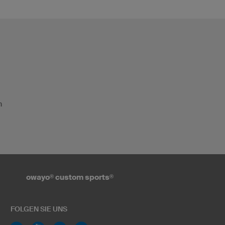
n
owayo
®
custom sports
®
FOLGEN SIE UNS