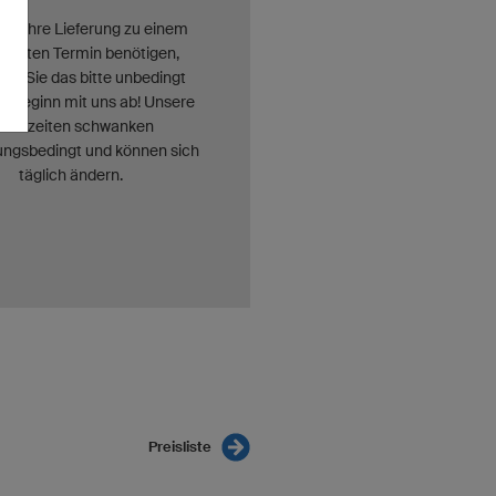
ie Ihre Lieferung zu einem
immten Termin benötigen,
en Sie das bitte unbedingt
zu Beginn mit uns ab! Unsere
ieferzeiten schwanken
ungsbedingt und können sich
täglich ändern.
Preisliste