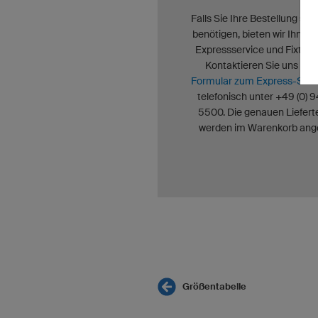
Falls Sie Ihre Bestellung seh
benötigen, bieten wir Ihnen
Expressservice und Fixterm
Kontaktieren Sie uns übe
Formular zum Express-Serv
telefonisch unter +49 (0) 
5500. Die genauen Liefer
werden im Warenkorb ange
Größentabelle