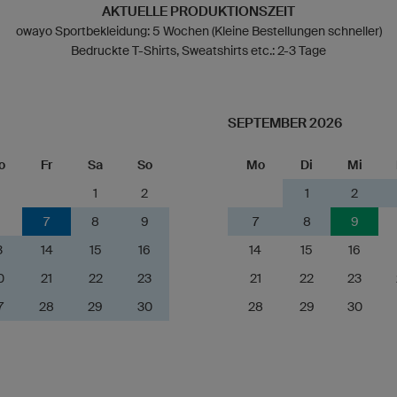
AKTUELLE PRODUKTIONSZEIT
owayo Sportbekleidung: 5 Wochen (Kleine Bestellungen schneller)
Bedruckte T-Shirts, Sweatshirts etc.: 2-3 Tage
SEPTEMBER 2026
o
Fr
Sa
So
Mo
Di
Mi
1
2
1
2
6
7
8
9
7
8
9
3
14
15
16
14
15
16
0
21
22
23
21
22
23
7
28
29
30
28
29
30