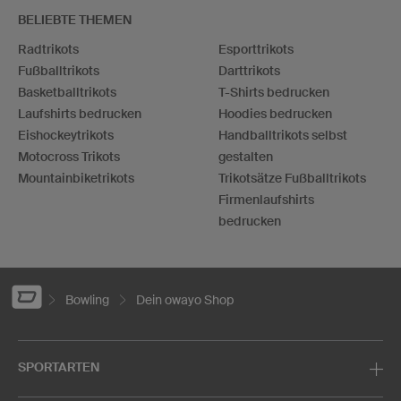
BELIEBTE THEMEN
Radtrikots
Esporttrikots
Fußballtrikots
Darttrikots
Basketballtrikots
T-Shirts bedrucken
Laufshirts bedrucken
Hoodies bedrucken
Eishockeytrikots
Handballtrikots selbst
Motocross Trikots
gestalten
Mountainbiketrikots
Trikotsätze Fußballtrikots
Firmenlaufshirts
bedrucken
Bowling
Dein owayo Shop
SPORTARTEN