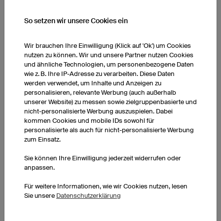
So setzen wir unsere Cookies ein
Wir brauchen Ihre Einwilligung (Klick auf 'Ok') um Cookies
nutzen zu können. Wir und unsere Partner nutzen Cookies
und ähnliche Technologien, um personenbezogene Daten
wie z. B. Ihre IP-Adresse zu verarbeiten. Diese Daten
werden verwendet, um Inhalte und Anzeigen zu
personalisieren, relevante Werbung (auch außerhalb
unserer Website) zu messen sowie zielgruppenbasierte und
nicht-personalisierte Werbung auszuspielen. Dabei
kommen Cookies und mobile IDs sowohl für
Noch Fragen zum Teamshop?
personalisierte als auch für nicht-personalisierte Werbung
Gerne stehen wir Ihnen für Rückfragen zur Verfügung und
zum Einsatz.
liefern Ihnen bei Bedarf weiterführende Informationen.
Sie können Ihre Einwilligung jederzeit widerrufen oder
anpassen.
Schreiben Sie uns gerne eine E-Mail an
shop@owayo.com
oder
kontaktieren Sie uns per Telefon unter +49 (0) 941 890 5500.
Für weitere Informationen, wie wir Cookies nutzen, lesen
Sie unsere
Datenschutzerklärung