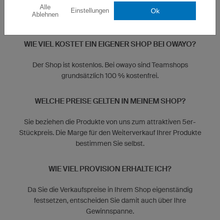
Alle
Ok
Einstellungen
Ablehnen
HÄUFIG GESTELLTE FRAGEN
WIE VIEL KOSTET EIN EIGENER SHOP BEI OWAYO?
Der Shop ist kostenlos. Bei owayo sind Teamshops
grundsätzlich 100 % kostenfrei.
WELCHE PREISE GELTEN IN MEINEM SHOP?
Sie beziehen die Produkte von uns zum attraktiven 5er-
Stückpreis. Die Marge für den Weiterverkauf Ihrer Produkte
bestimmen Sie selbst.
WIE VIEL PROVISION ERHALTE ICH?
Da Sie die Verkaufspreise in Ihrem Shop eigenständig
festsetzen, entscheiden Sie damit auch über Ihre
Gewinnspanne.