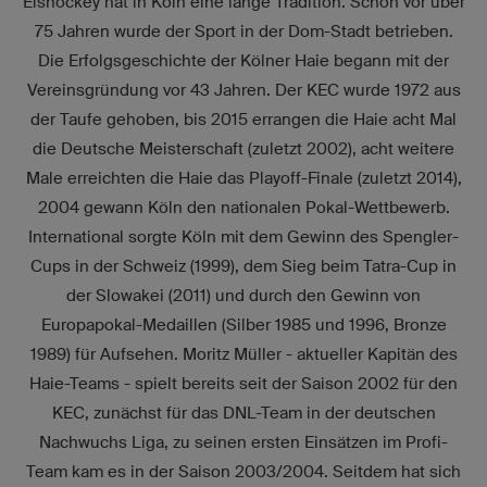
Eishockey hat in Köln eine lange Tradition. Schon vor über
75 Jahren wurde der Sport in der Dom-Stadt betrieben.
Die Erfolgsgeschichte der Kölner Haie begann mit der
Vereinsgründung vor 43 Jahren. Der KEC wurde 1972 aus
der Taufe gehoben, bis 2015 errangen die Haie acht Mal
die Deutsche Meisterschaft (zuletzt 2002), acht weitere
Male erreichten die Haie das Playoff-Finale (zuletzt 2014),
2004 gewann Köln den nationalen Pokal-Wettbewerb.
International sorgte Köln mit dem Gewinn des Spengler-
Cups in der Schweiz (1999), dem Sieg beim Tatra-Cup in
der Slowakei (2011) und durch den Gewinn von
Europapokal-Medaillen (Silber 1985 und 1996, Bronze
1989) für Aufsehen. Moritz Müller - aktueller Kapitän des
Haie-Teams - spielt bereits seit der Saison 2002 für den
KEC, zunächst für das DNL-Team in der deutschen
Nachwuchs Liga, zu seinen ersten Einsätzen im Profi-
Team kam es in der Saison 2003/2004. Seitdem hat sich