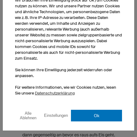
Wir brauchen Ihre Einwilligung (Klick auf 'Ok') um Cookies
mit der Hantel und im Olympischen Gewichtheben. Von 10:15-
nutzen zu können. Wir und unsere Partner nutzen Cookies
11:30 gehen wir dann aufs Eis. Dort arbeiten wir vor allem an
und ähnliche Technologien, um personenbezogene Daten
taktischen Dingen und dem Zweikampfverhalten. Nach dem
wie z. B. Ihre IP-Adresse zu verarbeiten. Diese Daten
werden verwendet, um Inhalte und Anzeigen zu
Training gibt es dann vielfältige Möglichkeiten für das cool-
personalisieren, relevante Werbung (auch außerhalb
down, also Dehnen, Sauna, Pool oder auch Behandlung bei
unserer Website) zu messen sowie zielgruppenbasierte und
unserem Physio-Team.
nicht-personalisierte Werbung auszuspielen. Dabei
kommen Cookies und mobile IDs sowohl für
personalisierte als auch für nicht-personalisierte Werbung
HAT EUER TEAM BESTIMMTE RITUALE?
zum Einsatz.
Als Team haben wir keine besonderen Rituale, wobei es immer
Sie können Ihre Einwilligung jederzeit widerrufen oder
schwer ist, die Grenze zwischen Routine und Ritual zu ziehen.
anpassen.
Die Jungs im Einzelnen haben da schon besondere Sachen.
Aber das ist sehr individuell und sollte hier auch nicht unbedingt
Für weitere Informationen, wie wir Cookies nutzen, lesen
verraten werden ;)
Sie unsere
Datenschutzerklärung
WIE MOTIVIERT IHR EUCH VOR DEM SPIEL?
Alle
Ok
Einstellungen
Ablehnen
Wir sprechen vor jedem Spiel in der Kabine. Verdeutlichen uns
die Situation, stellen uns auf den Gegner ein und feuern uns
dann gegenseitig an bevor es raus aufs Eis geht.