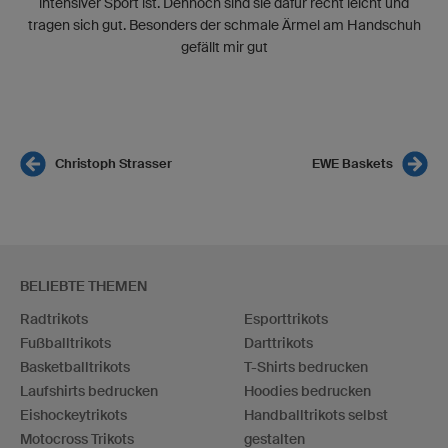
intensiver Sport ist. Dennoch sind sie dafür recht leicht und
tragen sich gut. Besonders der schmale Ärmel am Handschuh
gefällt mir gut
Christoph Strasser
EWE Baskets
BELIEBTE THEMEN
Radtrikots
Esporttrikots
Fußballtrikots
Darttrikots
Basketballtrikots
T-Shirts bedrucken
Laufshirts bedrucken
Hoodies bedrucken
Eishockeytrikots
Handballtrikots selbst
Motocross Trikots
gestalten