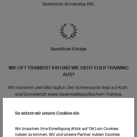
Basketball-Bundesliga BBL
Sportliche Erfolge
WIE OFT TRAINIERT IHR UND WIE SIEHT EUER TRAINING
AUS?
Wir trainieren zwei Mal täglich. Der Schwerpunkt liegt auf Kraft-
und Schnellkraft sowie basketballspezifischem Training.
HAT EUER TEAM BESTIMMTE RITUALE?
So setzen wir unsere Cookies ein
Im Moment haben wir keine festen Rituale, vielleicht kommt es
Wir brauchen Ihre Einwilligung (Klick auf 'Ok') um Cookies
noch.
nutzen zu können. Wir und unsere Partner nutzen Cookies