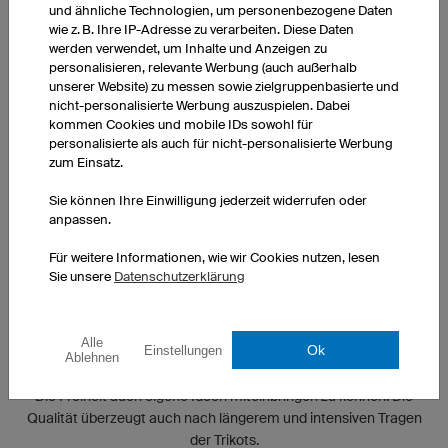
und ähnliche Technologien, um personenbezogene Daten
WIE MOTIVIERT IHR EUCH VOR DEM SPIEL?
wie z. B. Ihre IP-Adresse zu verarbeiten. Diese Daten
werden verwendet, um Inhalte und Anzeigen zu
personalisieren, relevante Werbung (auch außerhalb
Jeder hat seine eigene Routine. Viele Spieler motivieren sich
unserer Website) zu messen sowie zielgruppenbasierte und
vorher selbst mit Musik.
nicht-personalisierte Werbung auszuspielen. Dabei
kommen Cookies und mobile IDs sowohl für
WIE FEIERT IHR NACH EINEM SIEG?
personalisierte als auch für nicht-personalisierte Werbung
zum Einsatz.
Nach manchen Siegen gehen einige gern feiern. Man trifft sich
Sie können Ihre Einwilligung jederzeit widerrufen oder
mit den Jungs und nutzt die Zeit der guten Laune aus.
anpassen.
Für weitere Informationen, wie wir Cookies nutzen, lesen
WAS BEDEUTET OWAYO FÜR EUCH?
Sie unsere
Datenschutzerklärung
Hohe Qualität und tollen Tragekomfort.
Alle
Ok
Einstellungen
WAS SCHÄTZT IHR AN EUREN TRIKOTS?
Ablehnen
Die Freiheit auch eigene Ideen miteinbringen zu können. Die
Qualität überzeugt auch nach längerem und intensiven Tragen
der Trikots.