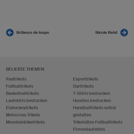
Brûleurs de loups
Nicole Reist
BELIEBTE THEMEN
Radtrikots
Esporttrikots
Fußballtrikots
Darttrikots
Basketballtrikots
T-Shirts bedrucken
Laufshirts bedrucken
Hoodies bedrucken
Eishockeytrikots
Handballtrikots selbst
Motocross Trikots
gestalten
Mountainbiketrikots
Trikotsätze Fußballtrikots
Firmenlaufshirts