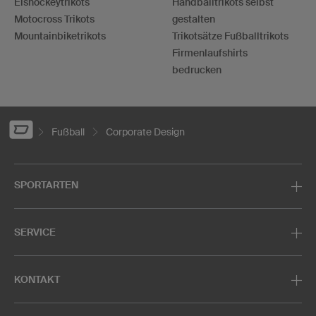
Eishockeytrikots
Handballtrikots selbst
Motocross Trikots
gestalten
Mountainbiketrikots
Trikotsätze Fußballtrikots
Firmenlaufshirts
bedrucken
Fußball
Corporate Design
SPORTARTEN
SERVICE
KONTAKT