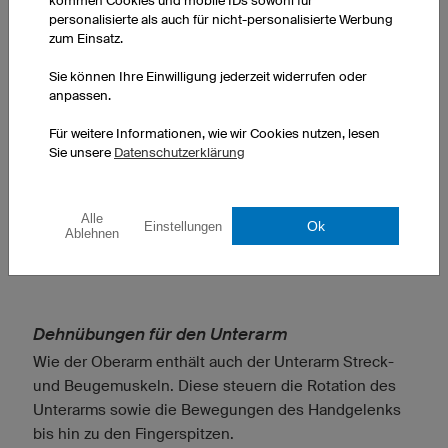
kommen Cookies und mobile IDs sowohl für
personalisierte als auch für nicht-personalisierte Werbung
zum Einsatz.
Sie können Ihre Einwilligung jederzeit widerrufen oder
anpassen.
Für weitere Informationen, wie wir Cookies nutzen, lesen
Sie unsere
Datenschutzerklärung
Alle
Ok
Einstellungen
Ablehnen
Dehnübungen für den Unterarm
Wie der Oberarm enthält auch der Unterarm Streck-
und Beugemuskeln. Diese steuern die Rotation des
Unterarms sowie die Bewegungen des Handgelenks
bis hin zu den Fingerspitzen.