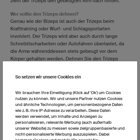
zieht der Trizeps den gebeugten Arm nach hinten.
Wer sollte den Trizeps dehnen?
Genau wie der Bizeps ist auch der Trizeps beim
Krafttraining oder Wurf- und Schlagsportarten
involviert. Der Trizeps wird aber auch durch lange
Schreibtischarbeiten oder Autofahren überlastet, da
die Arme währenddessen stets gebeugt vor dem
Körper gehalten werden. Dehnen Sie den Trizeps
nach einem Workout oder langen Arbeitstag.
So setzen wir unsere Cookies ein
Wie kann man den Trizeps dehnen?
Um zu verhindern, dass die Belastung des Trizepses
Wir brauchen Ihre Einwilligung (Klick auf 'Ok') um Cookies
dazu führt, dass Ihre Schultern nach vorne gebeugt
nutzen zu können. Wir und unsere Partner nutzen Cookies
sind, geht auch die Dehnung des Trizeps hinter den
und ähnliche Technologien, um personenbezogene Daten
Körper. Anders als beim Bizeps werden die Arme
wie z. B. Ihre IP-Adresse zu verarbeiten. Diese Daten
werden verwendet, um Inhalte und Anzeigen zu
jedoch nach oben hinten, statt seitlich nach hinten
personalisieren, relevante Werbung (auch außerhalb
gedehnt. Die klassische Überkopf-Dehnung des
unserer Website) zu messen sowie zielgruppenbasierte und
Trizepses stellt Flex von Strong and Flex TV in seinem
nicht-personalisierte Werbung auszuspielen. Dabei
Video vor.