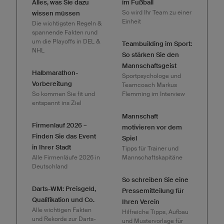
Alles, was Sie dazu
im Fußball
So wird Ihr Team zu einer
wissen müssen
Einheit
Die wichtigsten Regeln &
spannende Fakten rund
um die Playoffs in DEL &
Teambuilding im Sport:
NHL
So stärken Sie den
Mannschaftsgeist
Halbmarathon-
Sportpsychologe und
Vorbereitung
Teamcoach Markus
So kommen Sie fit und
Flemming im Interview
entspannt ins Ziel
Mannschaft
Firmenlauf 2026 –
motivieren vor dem
Finden Sie das Event
Spiel
in Ihrer Stadt
Tipps für Trainer und
Alle Firmenläufe 2026 in
Mannschaftskapitäne
Deutschland
So schreiben Sie eine
Darts-WM: Preisgeld,
Pressemitteilung für
Qualifikation und Co.
Ihren Verein
Alle wichtigen Fakten
Hilfreiche Tipps, Aufbau
und Rekorde zur Darts-
und Mustervorlage für