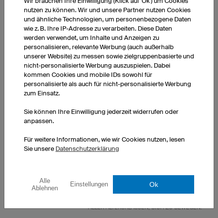
Wir brauchen Ihre Einwilligung (Klick auf 'Ok') um Cookies
nutzen zu können. Wir und unsere Partner nutzen Cookies
zu begeistern.
und ähnliche Technologien, um personenbezogene Daten
wie z. B. Ihre IP-Adresse zu verarbeiten. Diese Daten
Der wirtschaftliche Ertrag ist da zweitrangig.
werden verwendet, um Inhalte und Anzeigen zu
personalisieren, relevante Werbung (auch außerhalb
unserer Website) zu messen sowie zielgruppenbasierte und
nicht-personalisierte Werbung auszuspielen. Dabei
kommen Cookies und mobile IDs sowohl für
personalisierte als auch für nicht-personalisierte Werbung
zum Einsatz.
Sie können Ihre Einwilligung jederzeit widerrufen oder
anpassen.
Für weitere Informationen, wie wir Cookies nutzen, lesen
Sie unsere
Datenschutzerklärung
Alle
Ok
Einstellungen
Ablehnen
DURCH DAS EHRENAMT IM SPORTVEREIN ANIMIEREN SIE MENSCHEN
ALLER ALTERSKLASSEN, SICH ZU BEWEGEN.