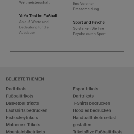
Weltmeisterschaft
Ihre Vereins-
Pressemeldung
YoYo-Test im Fußball
Ablauf, Werte und
Sport und Psyche
Bedeutung für die
So stärken Sie Ihre
Ausdauer
Psyche durch Sport
BELIEBTE THEMEN
Radtrikots
Esporttrikots
Fußballtrikots
Darttrikots
Basketballtrikots
T-Shirts bedrucken
Laufshirts bedrucken
Hoodies bedrucken
Eishockeytrikots
Handballtrikots selbst
Motocross Trikots
gestalten
Mountainbiketrikots
Trikotsätze Fußballtrikots