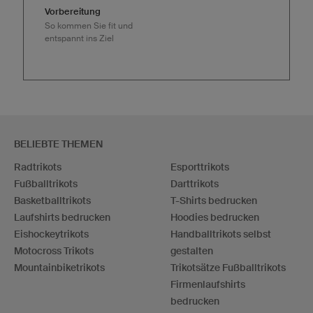
Vorbereitung
So kommen Sie fit und
entspannt ins Ziel
BELIEBTE THEMEN
Radtrikots
Esporttrikots
Fußballtrikots
Darttrikots
Basketballtrikots
T-Shirts bedrucken
Laufshirts bedrucken
Hoodies bedrucken
Eishockeytrikots
Handballtrikots selbst
Motocross Trikots
gestalten
Mountainbiketrikots
Trikotsätze Fußballtrikots
Firmenlaufshirts
bedrucken