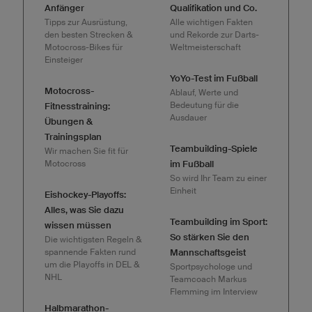
Anfänger
Qualifikation und Co.
Tipps zur Ausrüstung,
Alle wichtigen Fakten
den besten Strecken &
und Rekorde zur Darts-
Motocross-Bikes für
Weltmeisterschaft
Einsteiger
YoYo-Test im Fußball
Motocross-
Ablauf, Werte und
Bedeutung für die
Fitnesstraining:
Ausdauer
Übungen &
Trainingsplan
Teambuilding-Spiele
Wir machen Sie fit für
Motocross
im Fußball
So wird Ihr Team zu einer
Einheit
Eishockey-Playoffs:
Alles, was Sie dazu
Teambuilding im Sport:
wissen müssen
So stärken Sie den
Die wichtigsten Regeln &
spannende Fakten rund
Mannschaftsgeist
um die Playoffs in DEL &
Sportpsychologe und
NHL
Teamcoach Markus
Flemming im Interview
Halbmarathon-