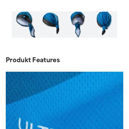
Item
1
of
Produkt Features
4