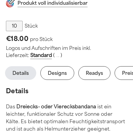
Produkt voll individualisierbar
Stück
€18.00
pro Stück
Logos und Aufschriften im Preis inkl.
Lieferzeit:
Standard
(
.
.
.
)
Details
Designs
Readys
Prei
Details
Das
Dreiecks- oder Vierecksbandana
ist ein
leichter, funktionaler Schutz vor Sonne oder
Kälte. Es bietet optimalen Feuchtigkeitstransport
und ist auch als Helmunterzieher geeignet.