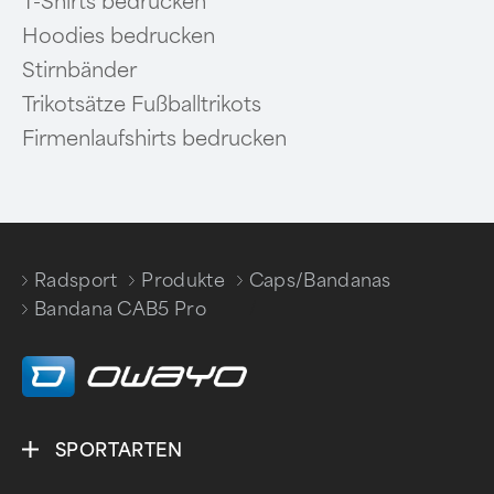
T-Shirts bedrucken
Hoodies bedrucken
Stirnbänder
Trikotsätze Fußballtrikots
Firmenlaufshirts bedrucken
Radsport
Produkte
Caps/Bandanas
/
/
/
Bandana CAB5 Pro
SPORTARTEN