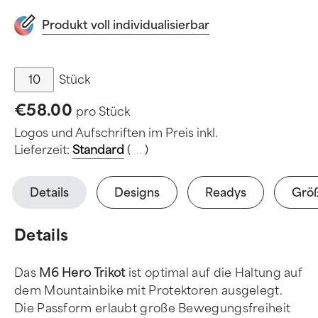
Produkt voll individualisierbar
Stück
€58.00
pro Stück
Logos und Aufschriften im Preis inkl.
Lieferzeit:
Standard
(
.
.
.
)
Details
Designs
Readys
Grö
Details
Das
M6 Hero Trikot
ist optimal auf die Haltung auf
dem Mountainbike mit Protektoren ausgelegt.
Die Passform erlaubt große Bewegungsfreiheit