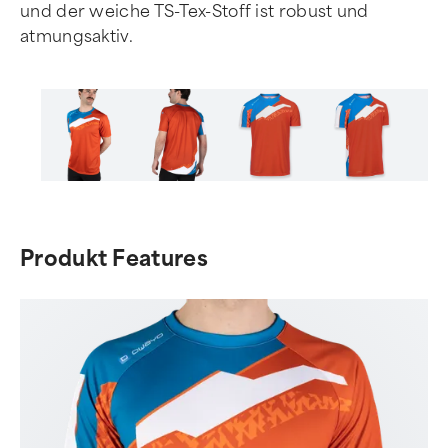
und der weiche TS-Tex-Stoff ist robust und
atmungsaktiv.
Item
1
of
Produkt Features
6