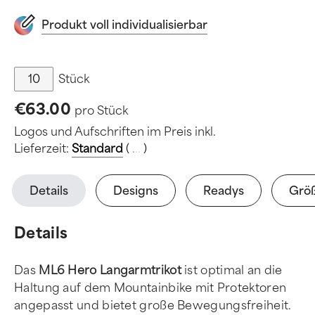
Produkt voll individualisierbar
Stück
€63.00
pro Stück
Logos und Aufschriften im Preis inkl.
Lieferzeit:
Standard
(
.
.
.
)
Details
Designs
Readys
Grö
Details
Das
ML6 Hero Langarmtrikot
ist optimal an die
Haltung auf dem Mountainbike mit Protektoren
angepasst und bietet große Bewegungsfreiheit.