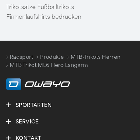
Trikotsätze Fußballtrikots
Firmenlaufshirts bedrucken
Radsport
Produkte
MTB-Trikots Herren
/
/
/
MTB Trikot ML6 Hero Langarm
SPORTARTEN
SERVICE
KONTAKT