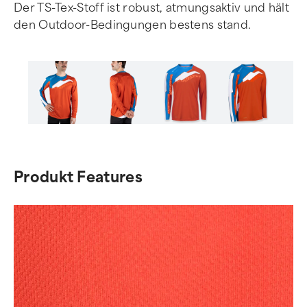
Der TS-Tex-Stoff ist robust, atmungsaktiv und hält
den Outdoor-Bedingungen bestens stand.
Item
1
of
Produkt Features
6