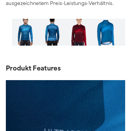
ausgezeichnetem Preis-Leistungs-Verhältnis.
Item
1
of
Produkt Features
7