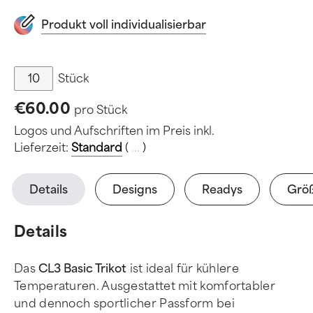
Produkt voll individualisierbar
Stück
€60.00
pro Stück
Logos und Aufschriften im Preis inkl.
Lieferzeit:
Standard
(
.
.
.
)
Details
Designs
Readys
Grö
Details
Das
CL3 Basic Trikot
ist ideal für kühlere
Temperaturen. Ausgestattet mit komfortabler
und dennoch sportlicher Passform bei