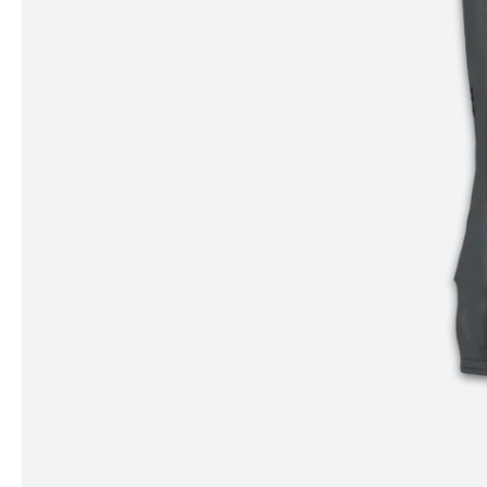
Item
1
of