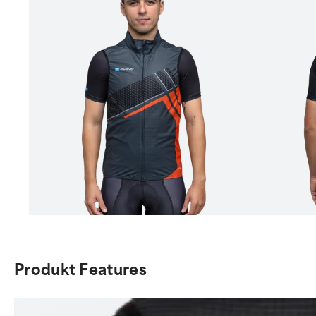
Item
1
of
Produkt Features
6