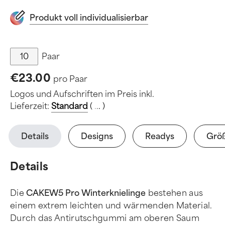
Produkt voll individualisierbar
Paar
€23.00
pro Paar
Logos und Aufschriften im Preis inkl.
Lieferzeit:
Standard
(
.
.
.
)
Details
Designs
Readys
Grö
Details
Die
CAKEW5 Pro Winterknielinge
bestehen aus
einem extrem leichten und wärmenden Material.
Durch das Antirutschgummi am oberen Saum