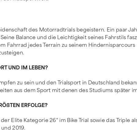
idenschaft des Motorradtrials begeistern. Ein paar Jah
eine Balance und die Leichtigkeit seines Fahrstils faszi
 dem Fahrrad jedes Terrain zu seinem Hindernisparcour
zusteigen.
ORT UND IM LEBEN?
ttkämpfen zu sein und den Trialsport in Deutschland be
igkeiten aus dem Sport mit denen des Studiums später i
GRÖßTEN ERFOLGE?
der Elite Kategorie 26“ im Bike Trial sowie das Triple
 und 2019.