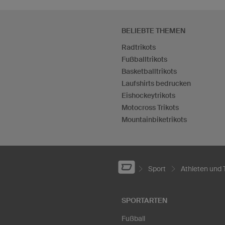
BELIEBTE THEMEN
Radtrikots
Fußballtrikots
Basketballtrikots
Laufshirts bedrucken
Eishockeytrikots
Motocross Trikots
Mountainbiketrikots
Sport
Athleten und
SPORTARTEN
Fußball