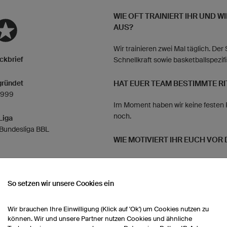
WIE OFT TRAINIERT IHR UND WI
AUS?
Wir trainieren zwei Mal täglich. Der
ckbrief
Schnellkraft sowie basketballspezif
ründet
HAT EUER TEAM BESTIMMTE RI
1999
Im Moment haben wir keine festen R
noch.
Liga
-Bundesliga BBL
WIE MOTIVIERT IHR EUCH VOR 
Jeder hat seine eigene Routine. Vie
selbst mit Musik.
So setzen wir unsere Cookies ein
WIE FEIERT IHR NACH EINEM SI
Wir brauchen Ihre Einwilligung (Klick auf 'Ok') um Cookies nutzen zu
Nach manchen Siegen gehen einige g
können. Wir und unsere Partner nutzen Cookies und ähnliche
che Erfolge