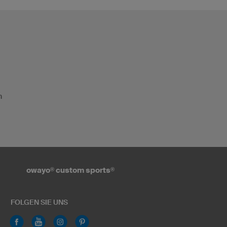
n
owayo
®
custom sports
®
FOLGEN SIE UNS