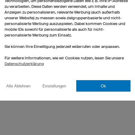
Technologien, um personenbezogene Daten wie z. B. Ihre IP-Adresse
den Jungs und nutzt die Zeit der g
zu verarbeiten. Diese Daten werden verwendet, um Inhalte und
Anzeigen zu personalisieren, relevante Werbung (auch außerhalb
WAS BEDEUTET OWAYO FÜR E
unserer Website) zu messen sowie zielgruppenbasierte und nicht-
personalisierte Werbung auszuspielen. Dabei kommen Cookies und
Hohe Qualität und tollen Tragekomf
mobile IDs sowohl für personalisierte als auch für nicht-
personalisierte Werbung zum Einsatz.
WAS SCHÄTZT IHR AN EUREN T
Sie können Ihre Einwilligung jederzeit widerrufen oder anpassen.
Die Freiheit auch eigene Ideen mit
Für weitere Informationen, wie wir Cookies nutzen, lesen Sie unsere
Qualität überzeugt auch nach läng
Datenschutzerklärung
Trikots.
Ok
Alle Ablehnen
Einstellungen