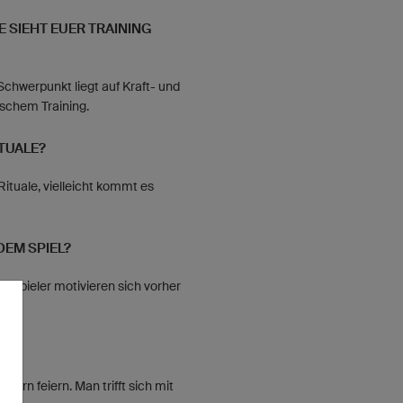
E SIEHT EUER TRAINING
 Schwerpunkt liegt auf Kraft- und
ischem Training.
TUALE?
ituale, vielleicht kommt es
DEM SPIEL?
le Spieler motivieren sich vorher
EG?
ern feiern. Man trifft sich mit