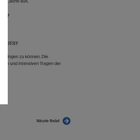
uten Laune aus.
UCH?
ort.
RIKOTS?
einbringen zu können. Die
erem und intensiven Tragen der
Nicole Reist