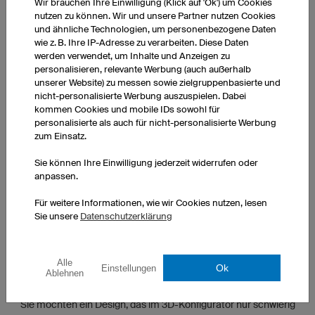
Wir brauchen Ihre Einwilligung (Klick auf 'Ok') um Cookies
Sie möchten ein Design, das im 3D-Konfigurator nicht
nutzen zu können. Wir und unsere Partner nutzen Cookies
umsetzbar ist? Dann nutzen Sie unseren
grafischen Service
und ähnliche Technologien, um personenbezogene Daten
wie z. B. Ihre IP-Adresse zu verarbeiten. Diese Daten
werden verwendet, um Inhalte und Anzeigen zu
personalisieren, relevante Werbung (auch außerhalb
unserer Website) zu messen sowie zielgruppenbasierte und
nicht-personalisierte Werbung auszuspielen. Dabei
kommen Cookies und mobile IDs sowohl für
personalisierte als auch für nicht-personalisierte Werbung
zum Einsatz.
Sie können Ihre Einwilligung jederzeit widerrufen oder
anpassen.
Für weitere Informationen, wie wir Cookies nutzen, lesen
Sie unsere
Datenschutzerklärung
Alle
Ok
Einstellungen
Ablehnen
GRAFISCHER SERVICE
Sie möchten ein Design, das im 3D-Konfigurator nur schwierig