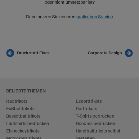
oder nicht umsetzbar ist?
Dann nutzen Sie unseren
grafischen Service
Druck statt Flock
Corporate Design
BELIEBTE THEMEN
Radtrikots
Esporttrikots
Fußballtrikots
Darttrikots
Basketballtrikots
T-Shirts bedrucken
Laufshirts bedrucken
Hoodies bedrucken
Eishockeytrikots
Handballtrikots selbst
Motocross Trikots
gestalten