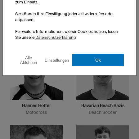
zum Einsatz.
Sie können Ihre Einwilligung jederzeit widerrufen oder
anpassen.
Nicole Reist
Anja Sturm
Für weitere Informationen, wie wir Cookies nutzen, lesen
Ultracycling
Triathlon/Radsport
Sie unsere
Datenschutzerklärung
Alle
Ok
Einstellungen
Ablehnen
Hannes Hotter
Bavarian Beach Bazis
Motocross
Beach Soccer