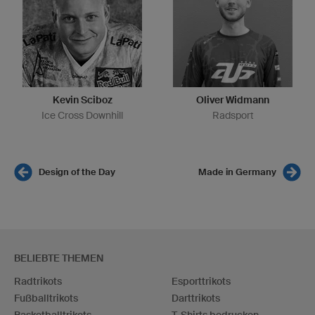
Kevin Sciboz
Oliver Widmann
Ice Cross Downhill
Radsport
Design of the Day
Made in Germany
BELIEBTE THEMEN
Radtrikots
Esporttrikots
Fußballtrikots
Darttrikots
Basketballtrikots
T-Shirts bedrucken