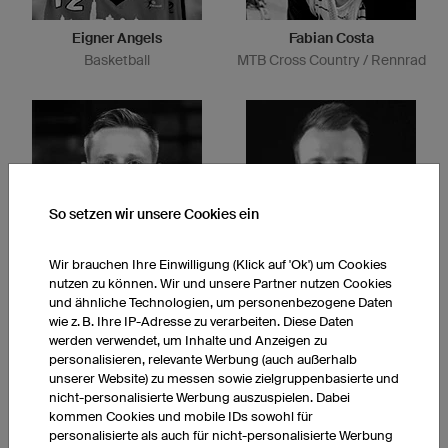
Eigner Angels
Fabian Costa
Basketball
MTB Cross Country / Rennrad
So setzen wir unsere Cookies ein
Wir brauchen Ihre Einwilligung (Klick auf 'Ok') um Cookies
nutzen zu können. Wir und unsere Partner nutzen Cookies
Brûleurs de loups
Niners Chemnitz
und ähnliche Technologien, um personenbezogene Daten
Eishockey
Basketball
wie z. B. Ihre IP-Adresse zu verarbeiten. Diese Daten
werden verwendet, um Inhalte und Anzeigen zu
personalisieren, relevante Werbung (auch außerhalb
unserer Website) zu messen sowie zielgruppenbasierte und
nicht-personalisierte Werbung auszuspielen. Dabei
kommen Cookies und mobile IDs sowohl für
personalisierte als auch für nicht-personalisierte Werbung