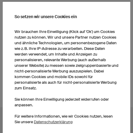
WEITERE PRODUKTE AUS UNSEREM SORTIMENT
So setzen wir unsere Cookies ein
Basketballhosen Damen
Basketballtrikots Damen
Wir brauchen Ihre Einwilligung (Klick auf 'Ok') um Cookies
nutzen zu können. Wir und unsere Partner nutzen Cookies
und ähnliche Technologien, um personenbezogene Daten
Socken
Basketballhosen Herren
wie z. B. Ihre IP-Adresse zu verarbeiten. Diese Daten
werden verwendet, um Inhalte und Anzeigen zu
personalisieren, relevante Werbung (auch außerhalb
unserer Website) zu messen sowie zielgruppenbasierte und
Basketball-Trikots selbst
Socken
nicht-personalisierte Werbung auszuspielen. Dabei
gestalten
kommen Cookies und mobile IDs sowohl für
personalisierte als auch für nicht-personalisierte Werbung
zum Einsatz.
Sie können Ihre Einwilligung jederzeit widerrufen oder
anpassen.
Für weitere Informationen, wie wir Cookies nutzen, lesen
BELIEBTE THEMEN
Sie unsere
Datenschutzerklärung
Radtrikots
Esporttrikots