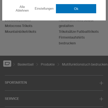
Fußballtrikots
Darttrikots
Alle
Basketballtrikots
T-Shirts bedrucken
Ok
Einstellungen
Ablehnen
Laufshirts bedrucken
Hoodies bedrucken
Eishockeytrikots
Handballtrikots selbst
Motocross Trikots
gestalten
Mountainbiketrikots
Trikotsätze Fußballtrikots
Firmenlaufshirts
bedrucken
Basketball
Produkte
Multifunktionstuch bedrucken
SPORTARTEN
SERVICE