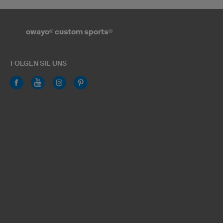
owayo
®
custom sports
®
FOLGEN SIE UNS