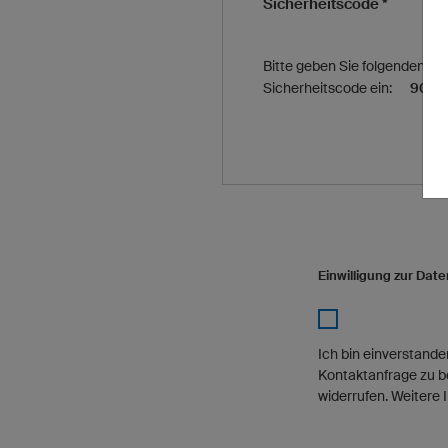
Sicherheitscode *
Bitte geben Sie folgenden
Sicherheitscode ein:
9085
Einwilligung zur Dat
Ich bin einverstan
Kontaktanfrage zu b
widerrufen. Weitere 