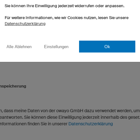
Sie können Ihre Einwilligung jederzeit widerrufen oder anpassen.
Für weitere Informationen, wie wir Cookies nutzen, lesen Sie unsere
Datenschutzerklärung
Ok
Alle Ablehnen
Einstellungen
enspeicherung
den, dass meine Daten von der owayo GmbH dazu verwendet werden, u
eantworten. Sie können diese Einwilligung jederzeit innerhalb des ges
Informationen finden Sie in unserer
Datenschutzerklärung