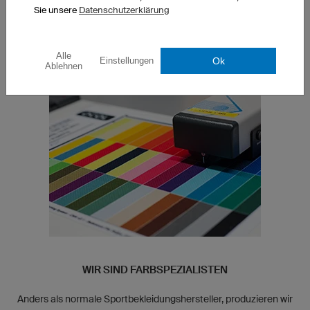
In jeder Stufe der Produktentwicklung arbeiten wir eng mit
Sie unsere
Datenschutzerklärung
Profiathleten aus verschiedensten Sportarten zusammen. Ihr
Feedback aus den Praxistests ist fester Bestandteil des
Entwicklungsprozesses.
Alle
Ok
Einstellungen
Ablehnen
WIR SIND FARBSPEZIALISTEN
Anders als normale Sportbekleidungshersteller, produzieren wir