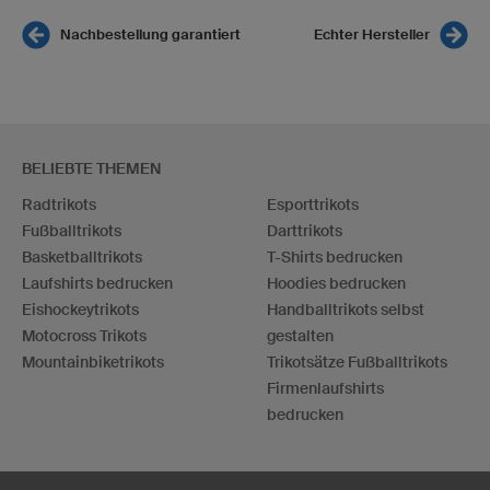
Nachbestellung garantiert
Echter Hersteller
BELIEBTE THEMEN
Radtrikots
Esporttrikots
Fußballtrikots
Darttrikots
Basketballtrikots
T-Shirts bedrucken
Laufshirts bedrucken
Hoodies bedrucken
Eishockeytrikots
Handballtrikots selbst
Motocross Trikots
gestalten
Mountainbiketrikots
Trikotsätze Fußballtrikots
Firmenlaufshirts
bedrucken