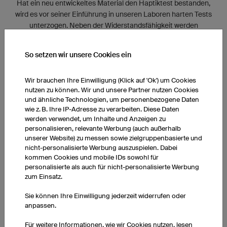
Hat ein neu entwickeltes Material den Haptiktest bestanden,
wird es vor seiner Einführung in unseren Laboren harten Tests
unterzogen. Neben der Widerstandsfähigkeit werden
besonders der Feuchtigkeitstransport und die Atmungsaktivität
der Stoffe unter die Lupe genommen.
So setzen wir unsere Cookies ein
Wir brauchen Ihre Einwilligung (Klick auf 'Ok') um Cookies
nutzen zu können. Wir und unsere Partner nutzen Cookies
und ähnliche Technologien, um personenbezogene Daten
wie z. B. Ihre IP-Adresse zu verarbeiten. Diese Daten
werden verwendet, um Inhalte und Anzeigen zu
personalisieren, relevante Werbung (auch außerhalb
unserer Website) zu messen sowie zielgruppenbasierte und
nicht-personalisierte Werbung auszuspielen. Dabei
kommen Cookies und mobile IDs sowohl für
personalisierte als auch für nicht-personalisierte Werbung
zum Einsatz.
Sie können Ihre Einwilligung jederzeit widerrufen oder
anpassen.
VON DEN BESTEN MITENTWICKELT
Für weitere Informationen, wie wir Cookies nutzen, lesen