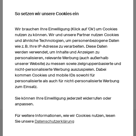
WEITERE PRODUKTE AUS UNSEREM SORTIMENT
So setzen wir unsere Cookies ein
Wir brauchen Ihre Einwilligung (Klick auf 'Ok') um Cookies
Basketballhosen Damen
Basketballtrikots Damen
nutzen zu können. Wir und unsere Partner nutzen Cookies
und ähnliche Technologien, um personenbezogene Daten
wie z. B. Ihre IP-Adresse zu verarbeiten. Diese Daten
Socken
Basketballhosen Herren
werden verwendet, um Inhalte und Anzeigen zu
personalisieren, relevante Werbung (auch außerhalb
unserer Website) zu messen sowie zielgruppenbasierte und
Basketball-Trikots selbst
nicht-personalisierte Werbung auszuspielen. Dabei
Socken
gestalten
kommen Cookies und mobile IDs sowohl für
personalisierte als auch für nicht-personalisierte Werbung
zum Einsatz.
Sie können Ihre Einwilligung jederzeit widerrufen oder
anpassen.
Für weitere Informationen, wie wir Cookies nutzen, lesen
Sie unsere
Datenschutzerklärung
BELIEBTE THEMEN
Radtrikots
Esporttrikots