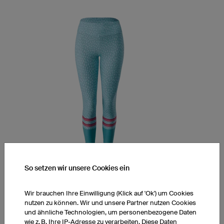
So setzen wir unsere Cookies ein
Leggings YPM5 Light
Midwaist, 7/8-Länge
Wir brauchen Ihre Einwilligung (Klick auf 'Ok') um Cookies
Extraleichtes LY-TEX Material
nutzen zu können. Wir und unsere Partner nutzen Cookies
ultra.dry Technologie
und ähnliche Technologien, um personenbezogene Daten
Höherer Bund am Rücken
wie z. B. Ihre IP-Adresse zu verarbeiten. Diese Daten