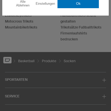
Alle
Basketballtrikots
T-Shirts bedrucken
Ok
Einstellungen
Ablehnen
Laufshirts bedrucken
Hoodies bedrucken
Eishockeytrikots
Handballtrikots selbst
Motocross Trikots
gestalten
Mountainbiketrikots
Trikotsätze Fußballtrikots
Firmenlaufshirts
bedrucken
Basketball
Produkte
Socken
SPORTARTEN
SERVICE