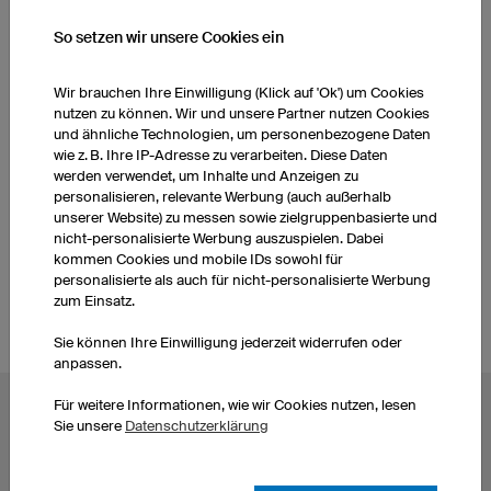
WEITERE PRODUKTE AUS UNSEREM SORTIMENT
So setzen wir unsere Cookies ein
Basketballhosen Kinder
Basketballhosen Damen
Wir brauchen Ihre Einwilligung (Klick auf 'Ok') um Cookies
nutzen zu können. Wir und unsere Partner nutzen Cookies
und ähnliche Technologien, um personenbezogene Daten
Basketballtrikots Damen
Socken
wie z. B. Ihre IP-Adresse zu verarbeiten. Diese Daten
werden verwendet, um Inhalte und Anzeigen zu
personalisieren, relevante Werbung (auch außerhalb
unserer Website) zu messen sowie zielgruppenbasierte und
Basketball-Trikots selbst
Basketballhosen Herren
nicht-personalisierte Werbung auszuspielen. Dabei
gestalten
kommen Cookies und mobile IDs sowohl für
personalisierte als auch für nicht-personalisierte Werbung
zum Einsatz.
Sie können Ihre Einwilligung jederzeit widerrufen oder
anpassen.
Für weitere Informationen, wie wir Cookies nutzen, lesen
BELIEBTE THEMEN
Sie unsere
Datenschutzerklärung
Radtrikots
Esporttrikots
Fußballtrikots
Darttrikots